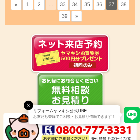
«
1
2
…
33
34
35
36
37
38
39
»
リフォームヤマキシ公式LINE
お友だち登録でご相談・お見積り依頼できます！