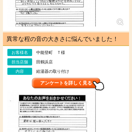
異常な程の音の大きさに悩んでいました！
お客様名
中能登町 Ｔ様
担当店舗
田鶴浜店
内容
給湯器の取り付け
アンケートを詳しく見る