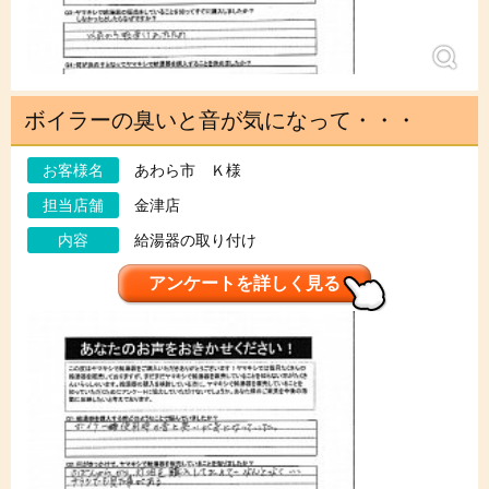
ボイラーの臭いと音が気になって・・・
お客様名
あわら市 Ｋ様
担当店舗
金津店
内容
給湯器の取り付け
アンケートを詳しく見る