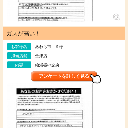
ガスが高い！
お客様名
あわら市 Ｋ様
担当店舗
金津店
内容
給湯器の交換
アンケートを詳しく見る