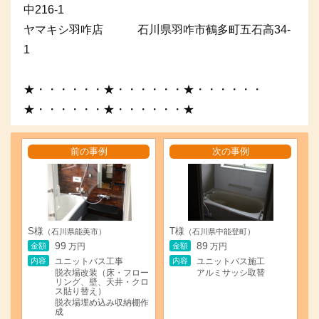
中216-1
ヤマキシ羽咋店 石川県羽咋市鶴多町五石高34-
1
★・・・・・・★・・・・・・★・・・・・・
★・・・・・・★・・・・・・★
前の事例
次の事例
S様
T様
（石川県能美市）
（石川県中能登町）
99
89
金額
金額
万円
万円
内容
内容
ユニットバス工事
ユニットバス施工
脱衣場改装（床・フロー
アルミサッシ取替
リング、壁、天井・クロ
ス貼り替え）
脱衣場埋め込み収納棚作
成