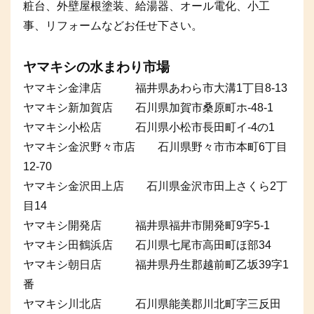
粧台、外壁屋根塗装、給湯器、オール電化、小工
事、リフォームなどお任せ下さい。
ヤマキシの水まわり市場
ヤマキシ金津店 福井県あわら市大溝1丁目8-13
ヤマキシ新加賀店 石川県加賀市桑原町ホ-48-1
ヤマキシ小松店 石川県小松市長田町イ-4の1
ヤマキシ金沢野々市店 石川県野々市市本町6丁目
12-70
ヤマキシ金沢田上店 石川県金沢市田上さくら2丁
目14
ヤマキシ開発店 福井県福井市開発町9字5-1
ヤマキシ田鶴浜店 石川県七尾市高田町ほ部34
ヤマキシ朝日店 福井県丹生郡越前町乙坂39字1
番
ヤマキシ川北店 石川県能美郡川北町字三反田