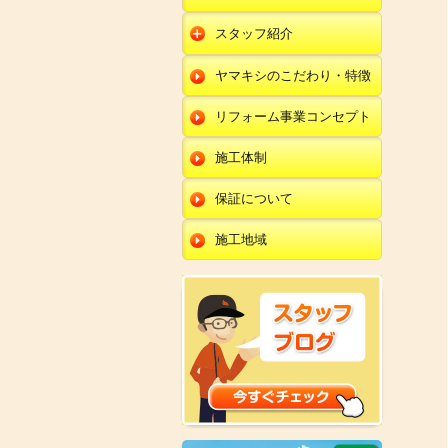
朝日店
開発店
エクステリア
スタッフ紹介
羽咋店
朝日店
本部
外壁塗装・外壁工事
ヤマキシのこだわり・特徴
金沢田上店
羽咋店
田鶴浜店
改装・内装リフォー
ム
リフォーム事業コンセプト
金沢田上店
金沢野々市店
修理・小工事
川北店
施工体制
全面リフォーム
小松店
保証について
新加賀店
施工地域
金津店
開発店
朝日店
羽咋店
金沢田上店