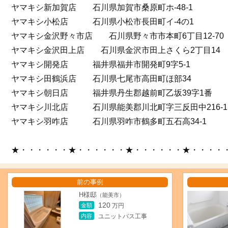
ヤマキシ新加賀店 石川県加賀市桑原町ホ-48-1
ヤマキシ小松店 石川県小松市長田町イ-4の1
ヤマキシ金沢野々市店 石川県野々市市本町6丁目12-70
ヤマキシ金沢田上店 石川県金沢市田上さくら2丁目14
ヤマキシ開発店 福井県福井市開発町9字5-1
ヤマキシ田鶴浜店 石川県七尾市高田町ほ部34
ヤマキシ朝日店 福井県丹生郡越前町乙坂39字1番
ヤマキシ川北店 石川県能美郡川北町字三反田中216-1
ヤマキシ羽咋店 石川県羽咋市鶴多町五石高34-1
★・・・・・・★・・・・・・★・・・・・・★・・・・
前の事例
H様邸
（能美市）
120
金額
万円
内容
ユニットバス工事