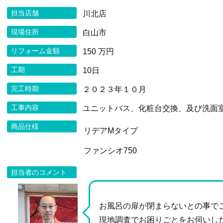
担当店舗
川北店
現場住所
白山市
リフォーム金額
150 万円
工期
10日
完工時期
２０２３年１０月
工事内容
ユニットバス、化粧台交換、及び洗面
商品仕様
リデアMタイプ
ファンシオ750
担当者のコメント
お風呂の扉が閉まらないとの事で
現地調査でお困りごとをお伺いし