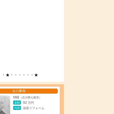
・・★・・・・・・★
次の事例
M様
（石川県七尾市）
92
金額
万円
内容
浴室リフォーム