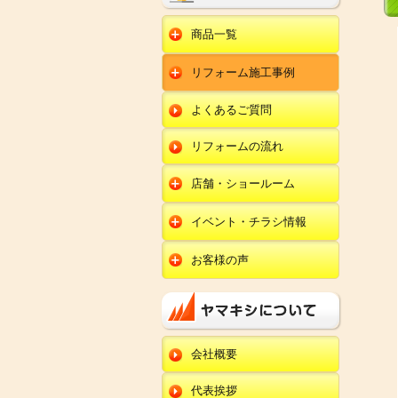
商品一覧
水回りリフォーム
リフォーム施工事例
キッチンリフォーム
オール電化
ユニットバスリフォー
キッチン
ム
オール電化セット
よくあるご質問
給湯器
トイレリフォーム
ユニットバス
エコキュート
洗面化粧台リフォー
エクステリア
ム
リフォームの流れ
トイレ
外壁塗装
洗面化粧台
店舗・ショールーム
田鶴浜店
内装リフォーム
オール電化・給湯器
イベント・チラシ情報
金沢野々市店
エクステリア
田鶴浜店
お客様の声
川北店
外壁塗装・外装工事
金沢野々市店
キッチン
小松店
改装・内装リフォー
川北店
ム
ユニットバス
新加賀店
小松店
修理・小工事
トイレ
金津店
会社概要
新加賀店
全面リフォーム
洗面化粧台
開発店
金津店
代表挨拶
オール電化・給湯器