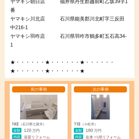
ヤマキシ朝日店 福井県丹生郡越前町乙坂39字1
番
ヤマキシ川北店 石川県能美郡川北町字三反田
中216-1
ヤマキシ羽咋店 石川県羽咋市鶴多町五石高34-
1
★・・・・・・★・・・・・・★・・・・・・
★・・・・・・★・・・・・・★
前の事例
次の事例
N様
Y様
（石川県七尾市）
（小松市）
120
180
金額
金額
万円
万円
内容
内容
浴室リフォーム
在来⇒UBリフォーム