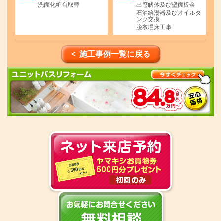
洗面化粧台取替
出窓解体及び壁面板金
石油給湯器及びオイルタ
ンク交換
脱衣場床工事
< 施工事例一覧に戻る