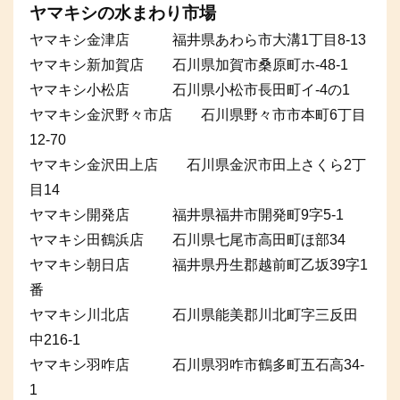
ヤマキシの水まわり市場
ヤマキシ金津店 福井県あわら市大溝1丁目8-13
ヤマキシ新加賀店 石川県加賀市桑原町ホ-48-1
ヤマキシ小松店 石川県小松市長田町イ-4の1
ヤマキシ金沢野々市店 石川県野々市市本町6丁目
12-70
ヤマキシ金沢田上店 石川県金沢市田上さくら2丁
目14
ヤマキシ開発店 福井県福井市開発町9字5-1
ヤマキシ田鶴浜店 石川県七尾市高田町ほ部34
ヤマキシ朝日店 福井県丹生郡越前町乙坂39字1
番
ヤマキシ川北店 石川県能美郡川北町字三反田
中216-1
ヤマキシ羽咋店 石川県羽咋市鶴多町五石高34-
1