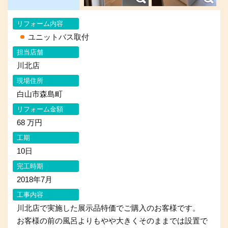
リフォーム内容
ユニットバス取付
担当店舗
川北店
現場住所
白山市森島町
リフォーム金額
68 万円
工期
10日
完工時期
2018年7月
工事内容
川北店で実施した展示品特価でご購入のお客様です。
お客様の前の風呂よりもやや大きくそのままでは設置で