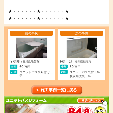
★・・・・・・★・・・・・・★・・・・・・
★・・・・・・★・・・・・・★
前の事例
次の事例
Ｙ様邸
F様 邸
（石川県能美市）
（福井県鯖江市）
60
80
金額
金額
万円
万円
内容
内容
ユニットバス取り付け工
ユニットバス取替工事
事
脱衣場改装工事
< 施工事例一覧に戻る