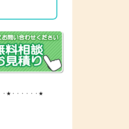
。
・・★・・・・・・★