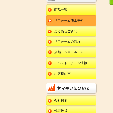
商品一覧
水回りリフォーム
リフォーム施工事例
キッチンリフォーム
オール電化
ユニットバスリフォー
キッチン
ム
オール電化セット
よくあるご質問
給湯器
トイレリフォーム
ユニットバス
エコキュート
洗面化粧台リフォー
エクステリア
ム
リフォームの流れ
トイレ
外壁塗装
洗面化粧台
店舗・ショールーム
田鶴浜店
内装リフォーム
オール電化・給湯器
イベント・チラシ情報
金沢野々市店
エクステリア
田鶴浜店
お客様の声
川北店
外壁塗装・外装工事
金沢野々市店
キッチン
小松店
改装・内装リフォー
川北店
ム
ユニットバス
新加賀店
小松店
修理・小工事
トイレ
金津店
会社概要
新加賀店
全面リフォーム
洗面化粧台
開発店
金津店
代表挨拶
オール電化・給湯器