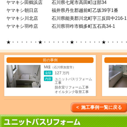
ヤマキシ田鶴浜店 石川県七尾市高田町ほ部34
ヤマキシ朝日店 福井県丹生郡越前町乙坂39字1番
ヤマキシ川北店 石川県能美郡川北町字三反田中216-1
ヤマキシ羽咋店 石川県羽咋市鶴多町五石高34-1
★・・・・・・★・・・・・・★・・・・・・★・・・・
前の事例
M様
（石川県加賀市）
127
金額
万円
内容
ユニットバスリフォーム
工事
脱衣室リフォーム工事
オイルタンク取替工事
< 施工事例一覧に戻る