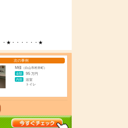
・・★・・・・・・★
次の事例
M様
（白山市村井町）
95
金額
万円
内容
浴室
トイレ