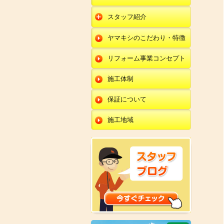
朝日店
開発店
エクステリア
スタッフ紹介
羽咋店
朝日店
本部
外壁塗装・外壁工事
ヤマキシのこだわり・特徴
金沢田上店
羽咋店
田鶴浜店
改装・内装リフォー
ム
リフォーム事業コンセプト
金沢田上店
金沢野々市店
修理・小工事
川北店
施工体制
全面リフォーム
小松店
保証について
新加賀店
施工地域
金津店
開発店
朝日店
羽咋店
金沢田上店