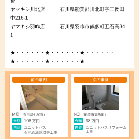
番
ヤマキシ川北店 石川県能美郡川北町字三反田
中216-1
ヤマキシ羽咋店 石川県羽咋市鶴多町五石高34-
1
★・・・・・・★・・・・・・★・・・・・・
★・・・・・・★・・・・・・★
前の事例
次の事例
M様
N邸
（石川県七尾市）
（能美市高坂町）
108
68
金額
金額
万円
万円
内容
内容
ユニットバス
ユニットバスリフォーム
工事
石油給湯器取替工事