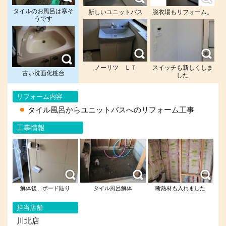
タイルのお風呂は寒そ
新しいユニットバス
脱衣場もリフォーム。
うです
ノーリツ ＬＴ
スイッチも新しくしま
古い洗面化粧台
した
リフォーム内容
タイル風呂からユニットバスへのリフォーム工事
工事情報
解体後、ボード貼り
タイル風呂解体
断熱材も入れました
担当店舗
川北店