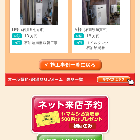
H様
M様
（石川県七尾市）
（石川県加賀市）
13
18
金額
金額
万円
万円
内容
内容
石油給湯器取替工事
オイルタンク
石油給湯器
< 施工事例一覧に戻る