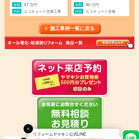
47
40
金額
金額
万円
万円
内容
内容
エコキュート交換工事
エコキュート交換
< 施工事例一覧に戻る
リフォームヤマキシ公式LINE