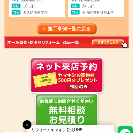
（福井県鯖江市）
（石川県七尾市）
16
24
金額
金額
万円
万円
内容
内容
ガス給湯器交換
石油給湯器取替工事
< 施工事例一覧に戻る
リフォームヤマキシ公式LINE