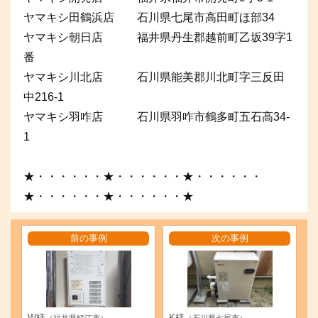
ヤマキシ田鶴浜店 石川県七尾市高田町ほ部34
ヤマキシ朝日店 福井県丹生郡越前町乙坂39字1
番
ヤマキシ川北店 石川県能美郡川北町字三反田
中216-1
ヤマキシ羽咋店 石川県羽咋市鶴多町五石高34-
1
★・・・・・・★・・・・・・★・・・・・・
★・・・・・・★・・・・・・★
前の事例
次の事例
W様
K様