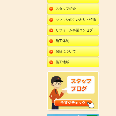
朝日店
開発店
エクステリア
スタッフ紹介
羽咋店
朝日店
本部
外壁塗装・外壁工事
ヤマキシのこだわり・特徴
金沢田上店
羽咋店
田鶴浜店
改装・内装リフォー
ム
リフォーム事業コンセプト
金沢田上店
金沢野々市店
修理・小工事
川北店
施工体制
全面リフォーム
小松店
保証について
新加賀店
施工地域
金津店
開発店
朝日店
羽咋店
金沢田上店