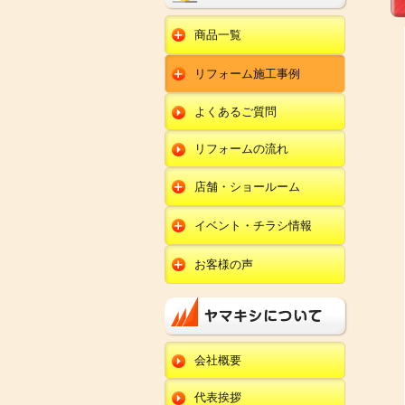
商品一覧
水回りリフォーム
リフォーム施工事例
キッチンリフォーム
オール電化
ユニットバスリフォー
キッチン
ム
オール電化セット
よくあるご質問
給湯器
トイレリフォーム
ユニットバス
エコキュート
洗面化粧台リフォー
エクステリア
ム
リフォームの流れ
トイレ
外壁塗装
洗面化粧台
店舗・ショールーム
田鶴浜店
内装リフォーム
オール電化・給湯器
イベント・チラシ情報
金沢野々市店
エクステリア
田鶴浜店
お客様の声
川北店
外壁塗装・外装工事
金沢野々市店
キッチン
小松店
改装・内装リフォー
川北店
ム
ユニットバス
新加賀店
小松店
修理・小工事
トイレ
金津店
会社概要
新加賀店
全面リフォーム
洗面化粧台
開発店
金津店
代表挨拶
オール電化・給湯器