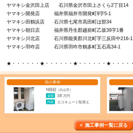
ヤマキシ金沢田上店 石川県金沢市田上さくら2丁目14
ヤマキシ開発店 福井県福井市開発町9字5-1
ヤマキシ田鶴浜店 石川県七尾市高田町ほ部34
ヤマキシ朝日店 福井県丹生郡越前町乙坂39字1番
ヤマキシ川北店 石川県能美郡川北町字三反田中216-1
ヤマキシ羽咋店 石川県羽咋市鶴多町五石高34-1
★・・・・・・★・・・・・・★・・・・・・★・・・・
前の事例
N様邸
（白山市）
38
金額
万円
内容
エコキュート取替え
< 施工事例一覧に戻る