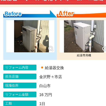
Before
After
給湯専用機
リフォーム内容
給湯器交換
担当店舗
金沢野々市店
現場住所
白山市
リフォーム金額
16 万円
工期
1日