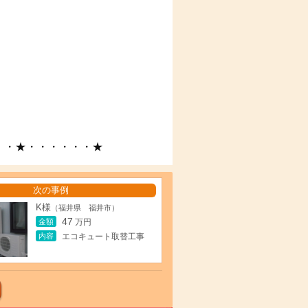
・・★・・・・・・★
次の事例
K様
（福井県 福井市）
47
金額
万円
内容
エコキュート取替工事