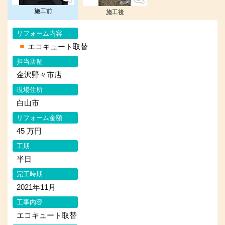
施工前
施工後
リフォーム内容
エコキュート取替
担当店舗
金沢野々市店
現場住所
白山市
リフォーム金額
45 万円
工期
半日
完工時期
2021年11月
工事内容
エコキュート取替