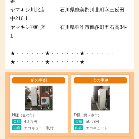
番
ヤマキシ川北店 石川県能美郡川北町字三反田
中216-1
ヤマキシ羽咋店 石川県羽咋市鶴多町五石高34-
1
★・・・・・・★・・・・・・★・・・・・・
★・・・・・・★・・・・・・★
前の事例
次の事例
H様
D様
（金沢市）
（野々市市）
48
50
金額
金額
万円
万円
内容
内容
エコキュート取付
エコキュート