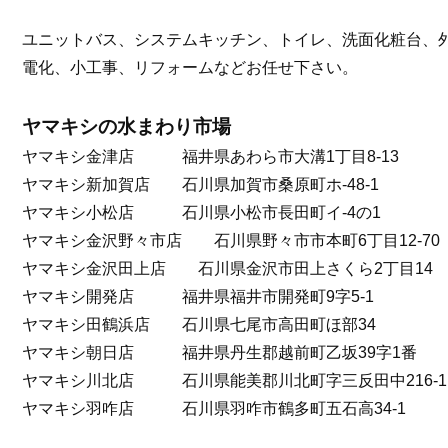
ユニットバス、システムキッチン、トイレ、洗面化粧台、
電化、小工事、リフォームなどお任せ下さい。
ヤマキシの水まわり市場
ヤマキシ金津店 福井県あわら市大溝1丁目8-13
ヤマキシ新加賀店 石川県加賀市桑原町ホ-48-1
ヤマキシ小松店 石川県小松市長田町イ-4の1
ヤマキシ金沢野々市店 石川県野々市市本町6丁目12-70
ヤマキシ金沢田上店 石川県金沢市田上さくら2丁目14
ヤマキシ開発店 福井県福井市開発町9字5-1
ヤマキシ田鶴浜店 石川県七尾市高田町ほ部34
ヤマキシ朝日店 福井県丹生郡越前町乙坂39字1番
ヤマキシ川北店 石川県能美郡川北町字三反田中216-1
ヤマキシ羽咋店 石川県羽咋市鶴多町五石高34-1