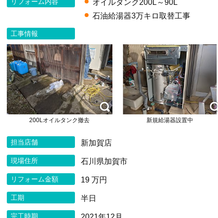
リフォーム内容
オイルタンク200L～90L
石油給湯器3万キロ取替工事
工事情報
200Lオイルタンク撤去
新規給湯器設置中
担当店舗
新加賀店
現場住所
石川県加賀市
リフォーム金額
19 万円
工期
半日
完工時期
2021年12月