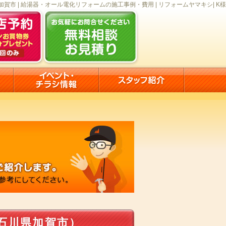
加賀市 | 給湯器・オール電化リフォームの施工事例・費用 | リフォームヤマキシ| K様
石川県加賀市）