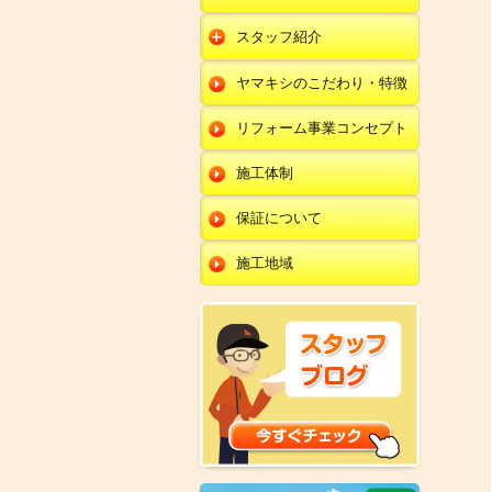
朝日店
開発店
エクステリア
スタッフ紹介
羽咋店
朝日店
本部
外壁塗装・外壁工事
ヤマキシのこだわり・特徴
金沢田上店
羽咋店
田鶴浜店
改装・内装リフォー
ム
リフォーム事業コンセプト
金沢田上店
金沢野々市店
修理・小工事
川北店
施工体制
全面リフォーム
小松店
保証について
新加賀店
施工地域
金津店
開発店
朝日店
羽咋店
金沢田上店