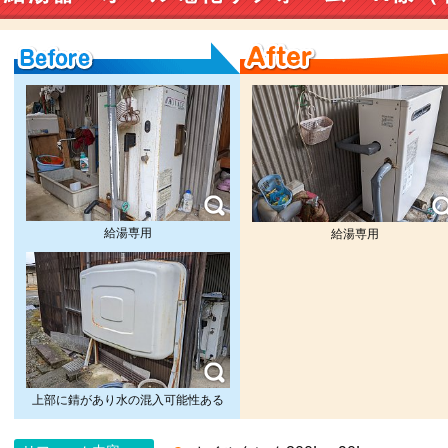
Before
After
給湯専用
給湯専用
上部に錆があり水の混入可能性ある