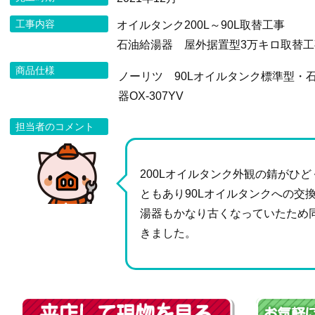
工事内容
オイルタンク200L～90L取替工事
石油給湯器 屋外据置型3万キロ取替工
商品仕様
ノーリツ 90Lオイルタンク標準型・
器OX-307YV
担当者のコメント
200Lオイルタンク外観の錆がひ
ともあり90Lオイルタンクへの交
湯器もかなり古くなっていたため
きました。