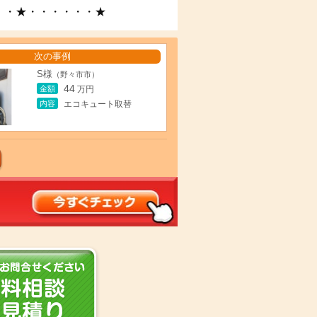
・・★・・・・・・★
次の事例
S様
（野々市市）
44
金額
万円
内容
エコキュート取替