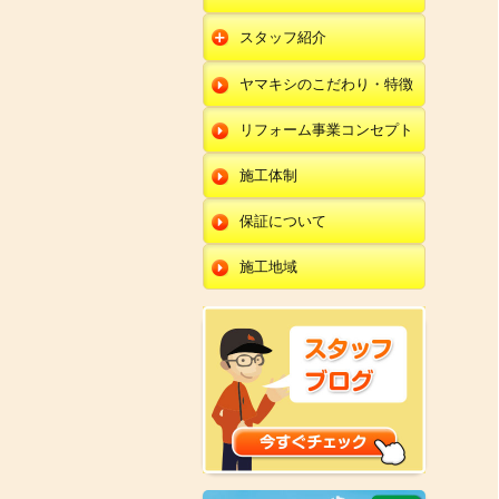
朝日店
開発店
エクステリア
スタッフ紹介
羽咋店
朝日店
本部
外壁塗装・外壁工事
ヤマキシのこだわり・特徴
金沢田上店
羽咋店
田鶴浜店
改装・内装リフォー
ム
リフォーム事業コンセプト
金沢田上店
金沢野々市店
修理・小工事
川北店
施工体制
全面リフォーム
小松店
保証について
新加賀店
施工地域
金津店
開発店
朝日店
羽咋店
金沢田上店