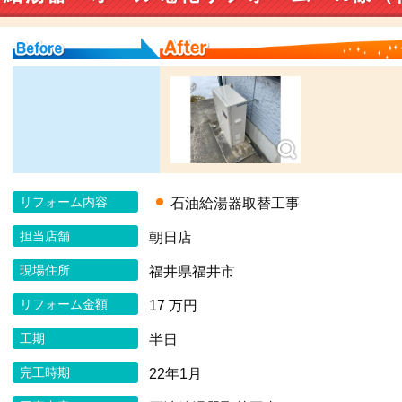
Before
After
リフォーム内容
石油給湯器取替工事
担当店舗
朝日店
現場住所
福井県福井市
リフォーム金額
17 万円
工期
半日
完工時期
22年1月