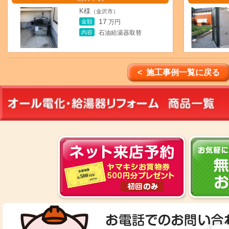
K様
（金沢市）
17
金額
万円
内容
石油給湯器取替
< 施工事例一覧に戻る