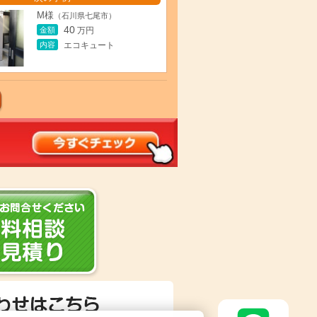
M様
（石川県七尾市）
40
金額
万円
内容
エコキュート