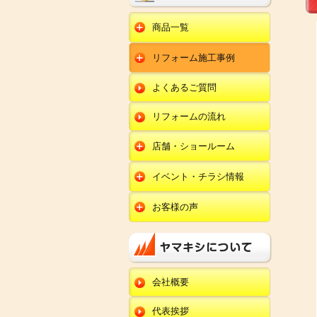
商品一覧
水回りリフォーム
リフォーム施工事例
キッチンリフォーム
オール電化
ユニットバスリフォー
キッチン
ム
オール電化セット
よくあるご質問
給湯器
トイレリフォーム
ユニットバス
エコキュート
洗面化粧台リフォー
エクステリア
ム
リフォームの流れ
トイレ
外壁塗装
洗面化粧台
店舗・ショールーム
田鶴浜店
内装リフォーム
オール電化・給湯器
イベント・チラシ情報
金沢野々市店
エクステリア
田鶴浜店
お客様の声
川北店
外壁塗装・外装工事
金沢野々市店
キッチン
小松店
改装・内装リフォー
川北店
ム
ユニットバス
新加賀店
小松店
修理・小工事
トイレ
金津店
会社概要
新加賀店
全面リフォーム
洗面化粧台
開発店
金津店
代表挨拶
オール電化・給湯器