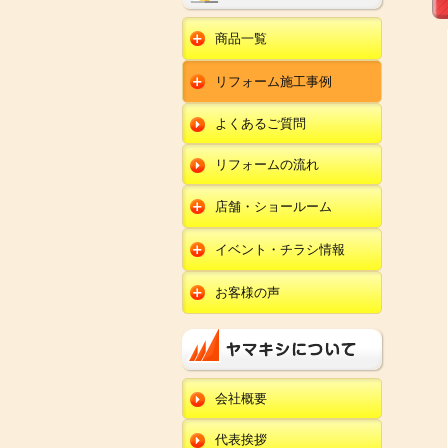
商品一覧
水回りリフォーム
リフォーム施工事例
キッチンリフォーム
オール電化
ユニットバスリフォー
キッチン
ム
オール電化セット
よくあるご質問
給湯器
トイレリフォーム
ユニットバス
エコキュート
洗面化粧台リフォー
エクステリア
ム
リフォームの流れ
トイレ
外壁塗装
洗面化粧台
店舗・ショールーム
田鶴浜店
内装リフォーム
オール電化・給湯器
イベント・チラシ情報
金沢野々市店
エクステリア
田鶴浜店
お客様の声
川北店
外壁塗装・外装工事
金沢野々市店
キッチン
小松店
改装・内装リフォー
川北店
ム
ユニットバス
新加賀店
小松店
修理・小工事
トイレ
金津店
会社概要
新加賀店
全面リフォーム
洗面化粧台
開発店
金津店
代表挨拶
オール電化・給湯器