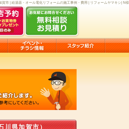
加賀市 | 給湯器・オール電化リフォームの施工事例・費用 | リフォームヤマキシ| N様
石川県加賀市）