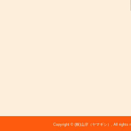
Copyright © (株)山岸（ヤマギシ）, All rights re