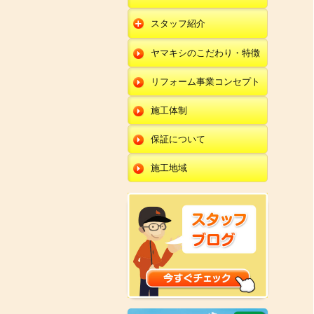
朝日店
開発店
エクステリア
スタッフ紹介
羽咋店
朝日店
本部
外壁塗装・外壁工事
ヤマキシのこだわり・特徴
金沢田上店
羽咋店
田鶴浜店
改装・内装リフォー
ム
リフォーム事業コンセプト
金沢田上店
金沢野々市店
修理・小工事
川北店
施工体制
全面リフォーム
小松店
保証について
新加賀店
施工地域
金津店
開発店
朝日店
羽咋店
金沢田上店