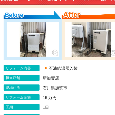
Before
After
リフォーム内容
石油給湯器入替
担当店舗
新加賀店
現場住所
石川県加賀市
リフォーム金額
16 万円
工期
1日