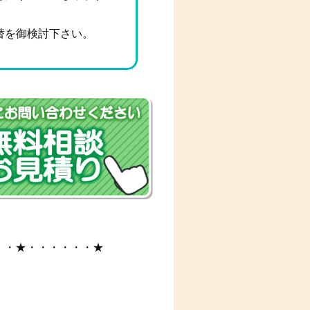
替を御検討下さい。
・・★・・・・・・★