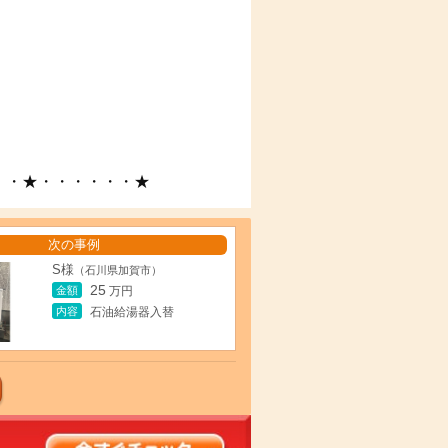
・・★・・・・・・★
次の事例
S様
（石川県加賀市）
25
金額
万円
内容
石油給湯器入替