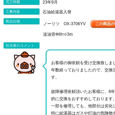
完工時期
23年9月
工事内容
石油給湯器入替
商品仕様
ノーリツ OX-3706YV
この商品の
送油管Ф8ｾｯﾄ3m
担当者のコメント
お客様の御依頼を受け交換致しま
年数経っておりましたので、交換
す。
故障修理依頼頂いたお客様に、8
的に交換をおすすめしております
一部を修理しても、他部分は劣化
特に給湯器はガスや灯油の危険物