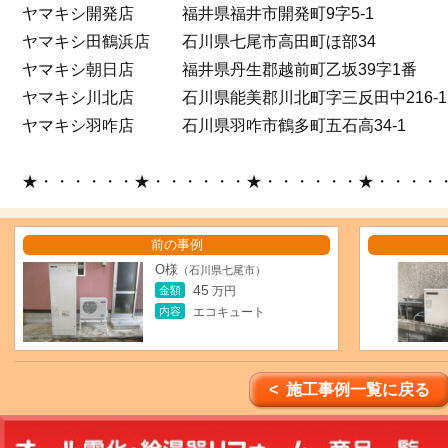
ヤマキシ開発店 福井県福井市開発町9字5-1
ヤマキシ田鶴浜店 石川県七尾市高田町ほ部34
ヤマキシ朝日店 福井県丹生郡越前町乙坂39字1番
ヤマキシ川北店 石川県能美郡川北町字三反田中216-1
ヤマキシ羽咋店 石川県羽咋市鶴多町五石高34-1
★・・・・・・★・・・・・・★・・・・・・★・・・・
前の事例
O様
（石川県七尾市）
45
金額
万円
内容
エコキュート
< 施工事例一覧に戻る