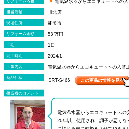
リフォーム内容
電気温水器からエコキュートへの入
担当店舗
川北店
現場住所
能美市
リフォーム金額
53 万円
工期
1日
完工時期
2024/1
工事内容
電気温水器からエコキュートへの入替
商品仕様
SRT-S466
この商品の情報を見る
担当者のコメント
電気温水器からエコキュートへの
20年以上使用され、調子が悪くな
に壊れる前に交換をさせて頂きま