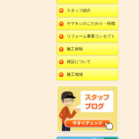
朝日店
開発店
エクステリア
スタッフ紹介
羽咋店
朝日店
本部
外壁塗装・外壁工事
ヤマキシのこだわり・特徴
金沢田上店
羽咋店
田鶴浜店
改装・内装リフォー
ム
リフォーム事業コンセプト
金沢田上店
金沢野々市店
修理・小工事
川北店
施工体制
全面リフォーム
小松店
保証について
新加賀店
施工地域
金津店
開発店
朝日店
羽咋店
金沢田上店