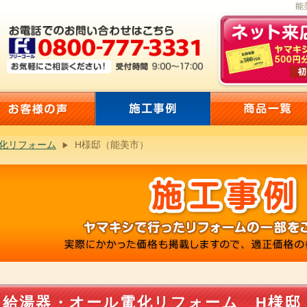
能
化リフォーム
H様邸（能美市）
給湯器・オール電化リフォーム H様邸