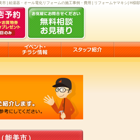
美市 | 給湯器・オール電化リフォームの施工事例・費用 | リフォームヤマキシ| H様邸
（能美市）