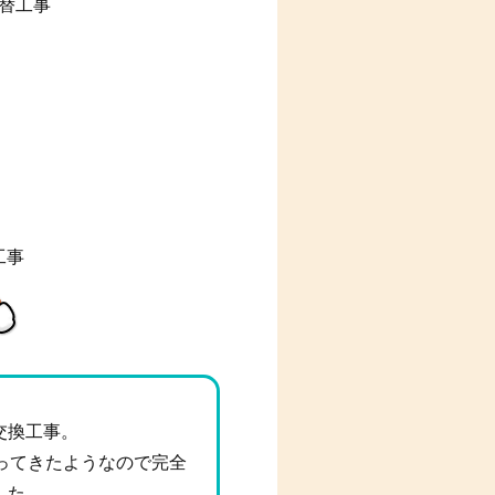
替工事
工事
交換工事。
ってきたようなので完全
した。