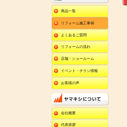
商品一覧
水回りリフォーム
リフォーム施工事例
キッチンリフォーム
オール電化
ユニットバスリフォー
キッチン
ム
オール電化セット
よくあるご質問
給湯器
トイレリフォーム
ユニットバス
エコキュート
洗面化粧台リフォー
エクステリア
ム
リフォームの流れ
トイレ
外壁塗装
洗面化粧台
店舗・ショールーム
田鶴浜店
内装リフォーム
オール電化・給湯器
イベント・チラシ情報
金沢野々市店
エクステリア
田鶴浜店
お客様の声
川北店
外壁塗装・外装工事
金沢野々市店
キッチン
小松店
改装・内装リフォー
川北店
ム
ユニットバス
新加賀店
小松店
修理・小工事
トイレ
金津店
会社概要
新加賀店
全面リフォーム
洗面化粧台
開発店
金津店
代表挨拶
オール電化・給湯器