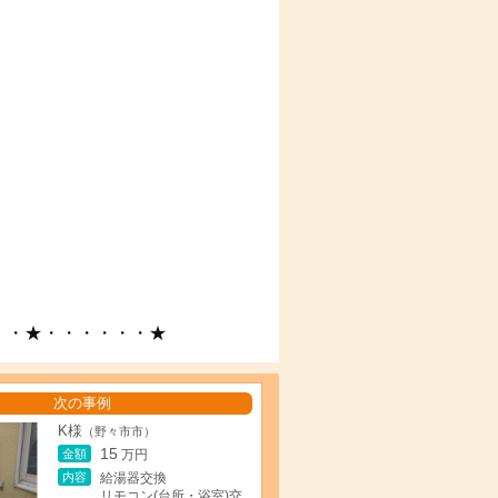
・・★・・・・・・★
次の事例
K様
（野々市市）
15
金額
万円
内容
給湯器交換
リモコン(台所・浴室)交