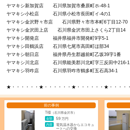
ヤマキシ新加賀店 石川県加賀市桑原町ホ-48-1
ヤマキシ小松店 石川県小松市長田町イ-4の1
ヤマキシ金沢野々市店 石川県野々市市本町6丁目12-70
ヤマキシ金沢田上店 石川県金沢市田上さくら2丁目14
ヤマキシ開発店 福井県福井市開発町9字5-1
ヤマキシ田鶴浜店 石川県七尾市高田町ほ部34
ヤマキシ朝日店 福井県丹生郡越前町乙坂39字1番
ヤマキシ川北店 石川県能美郡川北町字三反田中216-1
ヤマキシ羽咋店 石川県羽咋市鶴多町五石高34-1
★・・・・・・★・・・・・・★・・・・・・★・・・・
前の事例
T様
（石川県金沢市）
59
金額
万円
内容
電気温水器からエコキュ
ートへの交換