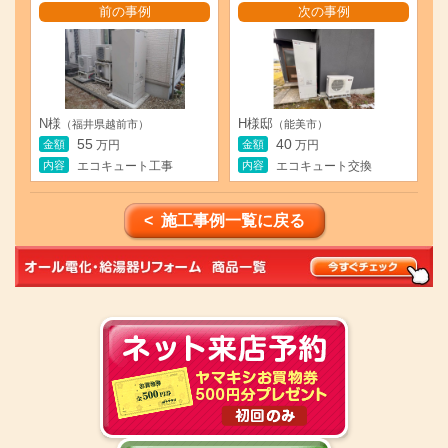
前の事例
次の事例
N様
H様邸
（福井県越前市）
（能美市）
55
40
金額
金額
万円
万円
内容
内容
エコキュート工事
エコキュート交換
< 施工事例一覧に戻る