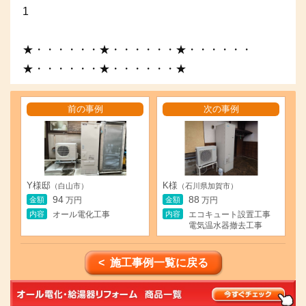
1
★・・・・・・★・・・・・・★・・・・・・
★・・・・・・★・・・・・・★
前の事例
次の事例
Y様邸
K様
（白山市）
（石川県加賀市）
94
88
金額
金額
万円
万円
内容
内容
オール電化工事
エコキュート設置工事
電気温水器撤去工事
< 施工事例一覧に戻る