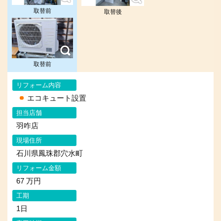
取替前
取替後
取替前
リフォーム内容
エコキュート設置
担当店舗
羽咋店
現場住所
石川県鳳珠郡穴水町
リフォーム金額
67 万円
工期
1日