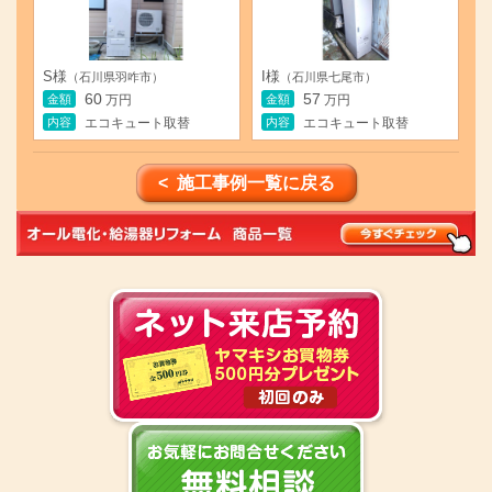
S様
I様
（石川県羽咋市）
（石川県七尾市）
60
57
金額
金額
万円
万円
内容
内容
エコキュート取替
エコキュート取替
< 施工事例一覧に戻る