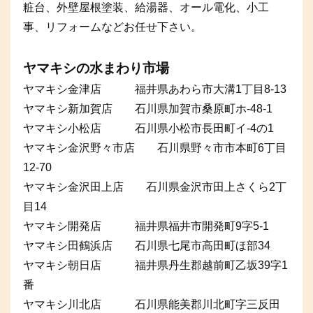
粧台、外壁屋根塗装、給湯器、オール電化、小工
事、リフォームなどお任せ下さい。
ヤマキシの水まわり市場
ヤマキシ金津店 福井県あわら市大溝1丁目8-13
ヤマキシ新加賀店 石川県加賀市桑原町ホ-48-1
ヤマキシ小松店 石川県小松市長田町イ-4の1
ヤマキシ金沢野々市店 石川県野々市市本町6丁目
12-70
ヤマキシ金沢田上店 石川県金沢市田上さくら2丁
目14
ヤマキシ開発店 福井県福井市開発町9字5-1
ヤマキシ田鶴浜店 石川県七尾市高田町ほ部34
ヤマキシ朝日店 福井県丹生郡越前町乙坂39字1
番
ヤマキシ川北店 石川県能美郡川北町字三反田