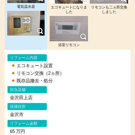
電気温水器
エコキュートになりま
リモコンも二ヵ所交換
した
しました
浴室リモコン
リフォーム内容
エコキュート設置
リモコン交換（2ヵ所）
既存品撤去・処分
担当店舗
金沢田上店
現場住所
金沢市
リフォーム金額
65 万円