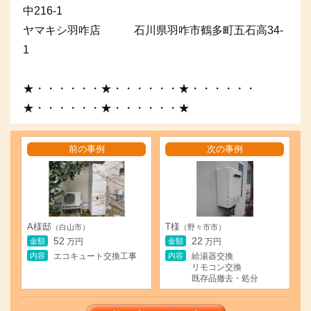
中216-1
ヤマキシ羽咋店 石川県羽咋市鶴多町五石高34-
1
★・・・・・・★・・・・・・★・・・・・・
★・・・・・・★・・・・・・★
前の事例
次の事例
A様邸
T様
（白山市）
（野々市市）
52
22
金額
金額
万円
万円
内容
内容
エコキュート交換工事
給湯器交換
リモコン交換
既存品撤去・処分