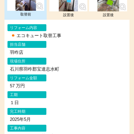
取替前
設置後
設置後
リフォーム内容
エコキュート取替工事
担当店舗
羽咋店
現場住所
石川県羽咋郡宝達志水町
リフォーム金額
57 万円
工期
１日
完工時期
2025年5月
工事内容