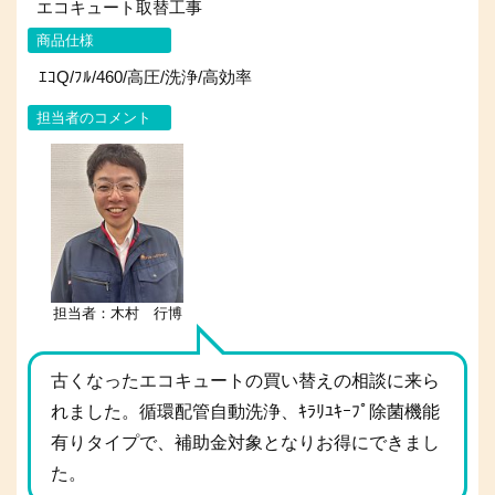
エコキュート取替工事
商品仕様
ｴｺQ/ﾌﾙ/460/高圧/洗浄/高効率
担当者のコメント
担当者：木村 行博
古くなったエコキュートの買い替えの相談に来ら
れました。循環配管自動洗浄、ｷﾗﾘﾕｷｰﾌﾟ除菌機能
有りタイプで、補助金対象となりお得にできまし
た。