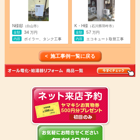
N様邸
K・H様
（白山市）
（石川県羽咋市）
34
57
金額
金額
万円
万円
内容
内容
ボイラー、タンク工事
エコキュート取替工事
< 施工事例一覧に戻る