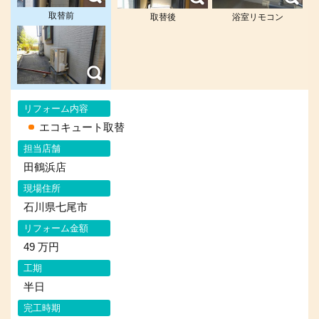
取替前
取替後
浴室リモコン
リフォーム内容
エコキュート取替
担当店舗
田鶴浜店
現場住所
石川県七尾市
リフォーム金額
49 万円
工期
半日
完工時期