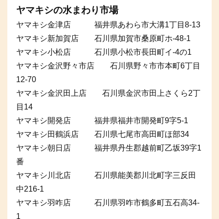
ヤマキシの水まわり市場
ヤマキシ金津店 福井県あわら市大溝1丁目8-13
ヤマキシ新加賀店 石川県加賀市桑原町ホ-48-1
ヤマキシ小松店 石川県小松市長田町イ-4の1
ヤマキシ金沢野々市店 石川県野々市市本町6丁目
12-70
ヤマキシ金沢田上店 石川県金沢市田上さくら2丁
目14
ヤマキシ開発店 福井県福井市開発町9字5-1
ヤマキシ田鶴浜店 石川県七尾市高田町ほ部34
ヤマキシ朝日店 福井県丹生郡越前町乙坂39字1
番
ヤマキシ川北店 石川県能美郡川北町字三反田
中216-1
ヤマキシ羽咋店 石川県羽咋市鶴多町五石高34-
1