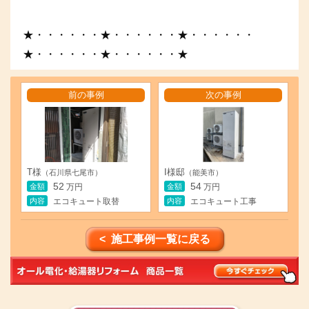
★・・・・・・★・・・・・・★・・・・・・
★・・・・・・★・・・・・・★
前の事例
次の事例
T様
I様邸
（石川県七尾市）
（能美市）
52
54
金額
金額
万円
万円
内容
内容
エコキュート取替
エコキュート工事
< 施工事例一覧に戻る