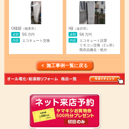
O様邸
I様
（能美市）
（金沢市）
55
56
金額
金額
万円
万円
内容
内容
エコキュート交換
エコキュート設置
リモコン交換（2ヵ所）
既存品撤去・処分
< 施工事例一覧に戻る