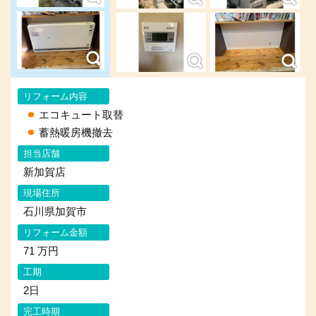
リフォーム内容
エコキュート取替
蓄熱暖房機撤去
担当店舗
新加賀店
現場住所
石川県加賀市
リフォーム金額
71 万円
工期
2日
完工時期