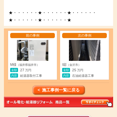
★・・・・・・★・・・・・・★・・・・・・
★・・・・・・★・・・・・・★
前の事例
次の事例
M様
I邸
（福井県福井市）
（金沢市）
27
25
金額
金額
万円
万円
内容
内容
給湯器取付工事
石油給湯器工事
< 施工事例一覧に戻る