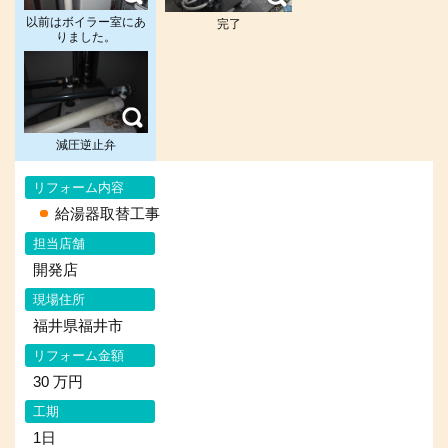
以前はボイラー室にあ
完了
りました。
減圧逆止弁
リフォーム内容
給湯器取替工事
担当店舗
開発店
現場住所
福井県福井市
リフォーム金額
30 万円
工期
1日