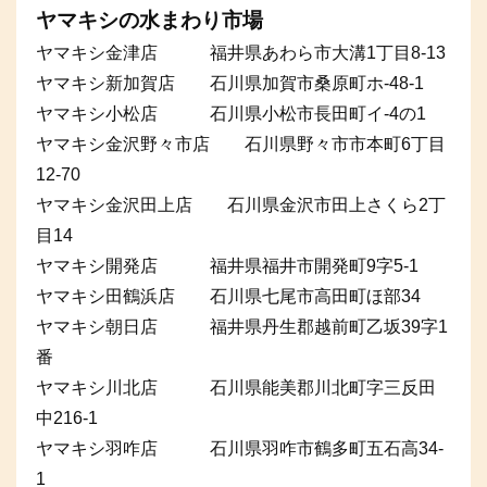
ヤマキシの水まわり市場
ヤマキシ金津店 福井県あわら市大溝1丁目8-13
ヤマキシ新加賀店 石川県加賀市桑原町ホ-48-1
ヤマキシ小松店 石川県小松市長田町イ-4の1
ヤマキシ金沢野々市店 石川県野々市市本町6丁目
12-70
ヤマキシ金沢田上店 石川県金沢市田上さくら2丁
目14
ヤマキシ開発店 福井県福井市開発町9字5-1
ヤマキシ田鶴浜店 石川県七尾市高田町ほ部34
ヤマキシ朝日店 福井県丹生郡越前町乙坂39字1
番
ヤマキシ川北店 石川県能美郡川北町字三反田
中216-1
ヤマキシ羽咋店 石川県羽咋市鶴多町五石高34-
1