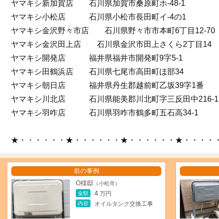
ヤマキシ新加賀店 石川県加賀市桑原町ホ-48-1
ヤマキシ小松店 石川県小松市長田町イ-4の1
ヤマキシ金沢野々市店 石川県野々市市本町6丁目12-70
ヤマキシ金沢田上店 石川県金沢市田上さくら2丁目14
ヤマキシ開発店 福井県福井市開発町9字5-1
ヤマキシ田鶴浜店 石川県七尾市高田町ほ部34
ヤマキシ朝日店 福井県丹生郡越前町乙坂39字1番
ヤマキシ川北店 石川県能美郡川北町字三反田中216-1
ヤマキシ羽咋店 石川県羽咋市鶴多町五石高34-1
★・・・・・・★・・・・・・★・・・・・・★・・・・
前の事例
O様邸
（小松市）
4
金額
万円
内容
オイルタンク交換工事