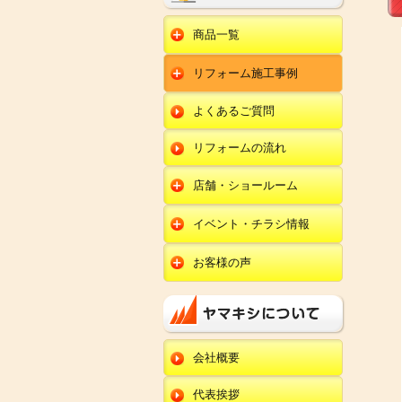
商品一覧
水回りリフォーム
リフォーム施工事例
キッチンリフォーム
オール電化
ユニットバスリフォー
キッチン
ム
オール電化セット
よくあるご質問
給湯器
トイレリフォーム
ユニットバス
エコキュート
洗面化粧台リフォー
エクステリア
ム
リフォームの流れ
トイレ
外壁塗装
洗面化粧台
店舗・ショールーム
田鶴浜店
内装リフォーム
オール電化・給湯器
イベント・チラシ情報
金沢野々市店
エクステリア
田鶴浜店
お客様の声
川北店
外壁塗装・外装工事
金沢野々市店
キッチン
小松店
改装・内装リフォー
川北店
ム
ユニットバス
新加賀店
小松店
修理・小工事
トイレ
金津店
会社概要
新加賀店
全面リフォーム
洗面化粧台
開発店
金津店
代表挨拶
オール電化・給湯器