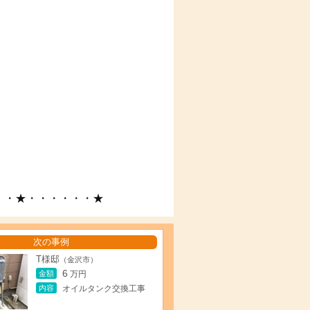
・・★・・・・・・★
次の事例
T様邸
（金沢市）
6
金額
万円
内容
オイルタンク交換工事