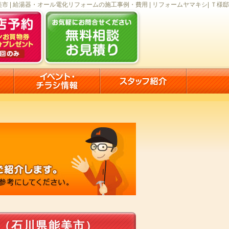
市 | 給湯器・オール電化リフォームの施工事例・費用 | リフォームヤマキシ| Ｔ様邸
（石川県能美市）