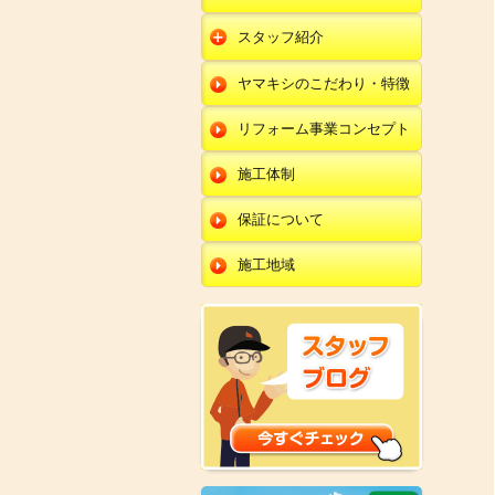
朝日店
開発店
エクステリア
スタッフ紹介
羽咋店
朝日店
本部
外壁塗装・外壁工事
ヤマキシのこだわり・特徴
金沢田上店
羽咋店
田鶴浜店
改装・内装リフォー
ム
リフォーム事業コンセプト
金沢田上店
金沢野々市店
修理・小工事
川北店
施工体制
全面リフォーム
小松店
保証について
新加賀店
施工地域
金津店
開発店
朝日店
羽咋店
金沢田上店