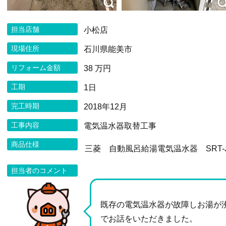
担当店舗
小松店
現場住所
石川県能美市
リフォーム金額
38 万円
工期
1日
完工時期
2018年12月
工事内容
電気温水器取替工事
商品仕様
三菱 自動風呂給湯電気温水器 SRT-J
担当者のコメント
既存の電気温水器が故障しお湯が
でお話をいただきました。