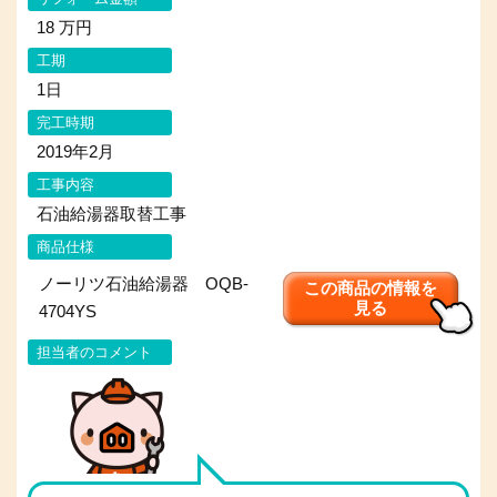
18 万円
工期
1日
完工時期
2019年2月
工事内容
石油給湯器取替工事
商品仕様
ノーリツ石油給湯器 OQB-
この商品の情報を
見る
4704YS
担当者のコメント