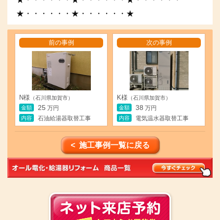
★・・・・・・★・・・・・・★
前の事例
次の事例
N様
K様
（石川県加賀市）
（石川県加賀市）
25
38
金額
金額
万円
万円
内容
内容
石油給湯器取替工事
電気温水器取替工事
< 施工事例一覧に戻る