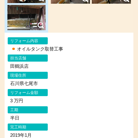
リフォーム内容
オイルタンク取替工事
担当店舗
田鶴浜店
現場住所
石川県七尾市
リフォーム金額
3 万円
工期
半日
完工時期
2019年1月