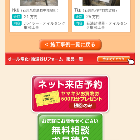
N様
T様
（石川県鹿島郡中能登町）
（石川県羽咋郡志賀町）
21
25
金額
金額
万円
万円
内容
内容
ボイラー・オイルタンク
石油給湯器・オイルタン
取替工事
ク取替工事
< 施工事例一覧に戻る