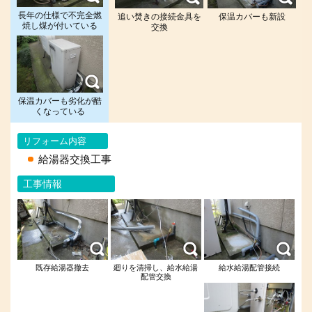
長年の仕様で不完全燃
追い焚きの接続金具を
保温カバーも新設
焼し煤が付いている
交換
保温カバーも劣化が酷
くなっている
リフォーム内容
給湯器交換工事
工事情報
既存給湯器撤去
廻りを清掃し、給水給湯
給水給湯配管接続
配管交換