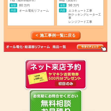
Y様
M様
（福井県福井市）
（加賀市）
80
98
金額
金額
万円
万円
内容
内容
オール電化リフォーム
エコキュート工事
IHクッキングヒーター工
事
レンジフード工事
< 施工事例一覧に戻る