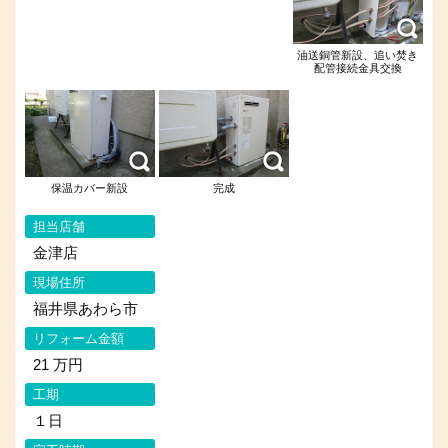
油送銅管新設、追い焚き
配管接続金具交換
保温カバー新設
完成
担当店舗
金津店
現場住所
福井県あわら市
リフォーム金額
21 万円
工期
１日