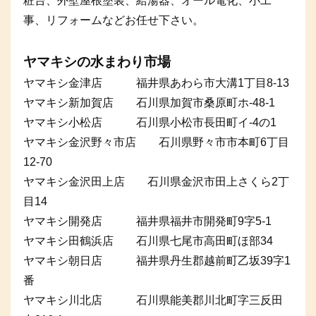
粧台、外壁屋根塗装、給湯器、オール電化、小工
事、リフォームなどお任せ下さい。
ヤマキシの水まわり市場
ヤマキシ金津店 福井県あわら市大溝1丁目8-13
ヤマキシ新加賀店 石川県加賀市桑原町ホ-48-1
ヤマキシ小松店 石川県小松市長田町イ-4の1
ヤマキシ金沢野々市店 石川県野々市市本町6丁目
12-70
ヤマキシ金沢田上店 石川県金沢市田上さくら2丁
目14
ヤマキシ開発店 福井県福井市開発町9字5-1
ヤマキシ田鶴浜店 石川県七尾市高田町ほ部34
ヤマキシ朝日店 福井県丹生郡越前町乙坂39字1
番
ヤマキシ川北店 石川県能美郡川北町字三反田