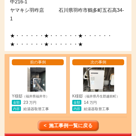
中216-1
ヤマキシ羽咋店 石川県羽咋市鶴多町五石高34-
1
★・・・・・・★・・・・・・★・・・・・・
★・・・・・・★・・・・・・★
前の事例
次の事例
Y様邸
K様邸
（福井県福井市）
（福井県丹生郡越前町）
23
14
金額
金額
万円
万円
内容
内容
給湯器取替工事
給湯器取替工事
< 施工事例一覧に戻る