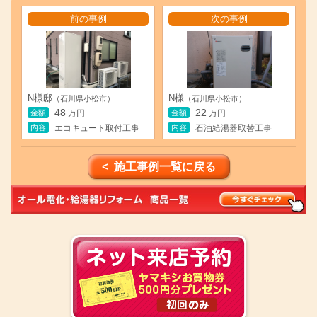
前の事例
次の事例
N様邸
N様
（石川県小松市）
（石川県小松市）
48
22
金額
金額
万円
万円
内容
内容
エコキュート取付工事
石油給湯器取替工事
< 施工事例一覧に戻る