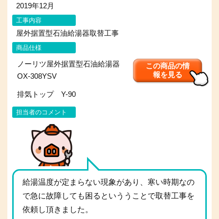
2019年12月
工事内容
屋外据置型石油給湯器取替工事
商品仕様
ノーリツ屋外据置型石油給湯器
この商品の情
報を見る
OX-308YSV
排気トップ Y-90
担当者のコメント
給湯温度が定まらない現象があり、寒い時期なの
で急に故障しても困るといううことで取替工事を
依頼し頂きました。