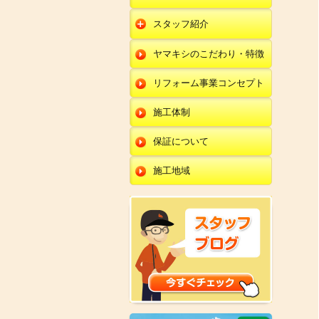
朝日店
開発店
エクステリア
スタッフ紹介
羽咋店
朝日店
本部
外壁塗装・外壁工事
ヤマキシのこだわり・特徴
金沢田上店
羽咋店
田鶴浜店
改装・内装リフォー
ム
リフォーム事業コンセプト
金沢田上店
金沢野々市店
修理・小工事
川北店
施工体制
全面リフォーム
小松店
保証について
新加賀店
施工地域
金津店
開発店
朝日店
羽咋店
金沢田上店