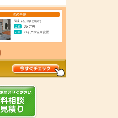
次の事例
N様
（石川県七尾市）
35
金額
万円
内容
バイク保管庫設置