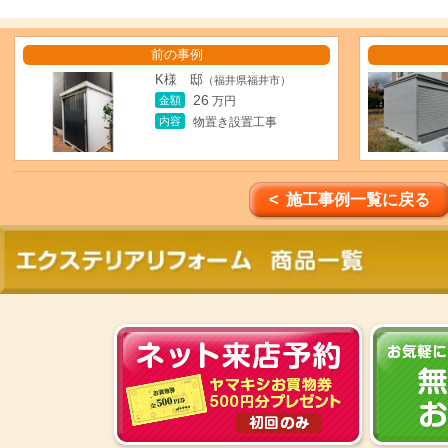
前の事例
K様 邸
（福井県福井市）
26
金額
万円
内容
物置き設置工事
< 施工事例一覧に戻る