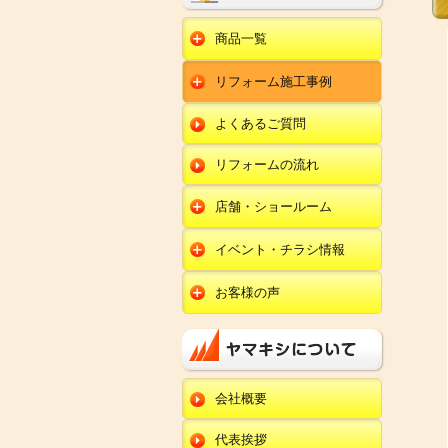
商品一覧
水回りリフォーム
リフォーム施工事例
キッチンリフォーム
オール電化
ユニットバスリフォー
キッチン
ム
オール電化セット
よくあるご質問
給湯器
トイレリフォーム
ユニットバス
エコキュート
洗面化粧台リフォー
エクステリア
ム
リフォームの流れ
トイレ
外壁塗装
洗面化粧台
店舗・ショールーム
田鶴浜店
内装リフォーム
オール電化・給湯器
イベント・チラシ情報
金沢野々市店
エクステリア
田鶴浜店
お客様の声
川北店
外壁塗装・外装工事
金沢野々市店
キッチン
小松店
改装・内装リフォー
川北店
ム
ユニットバス
新加賀店
小松店
修理・小工事
トイレ
金津店
会社概要
新加賀店
全面リフォーム
洗面化粧台
開発店
金津店
代表挨拶
オール電化・給湯器