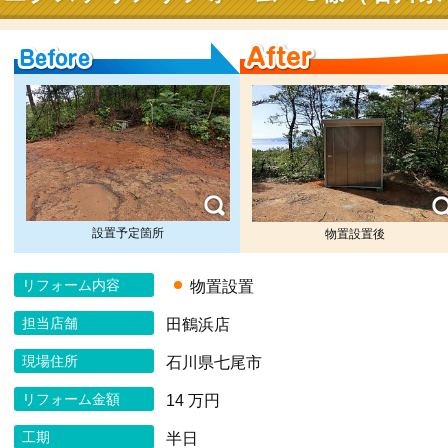
Before
After
設置予定箇所
物置設置後
リフォーム内容
物置設置
担当店舗
田鶴浜店
現場住所
石川県七尾市
リフォーム金額
14 万円
工期
半日