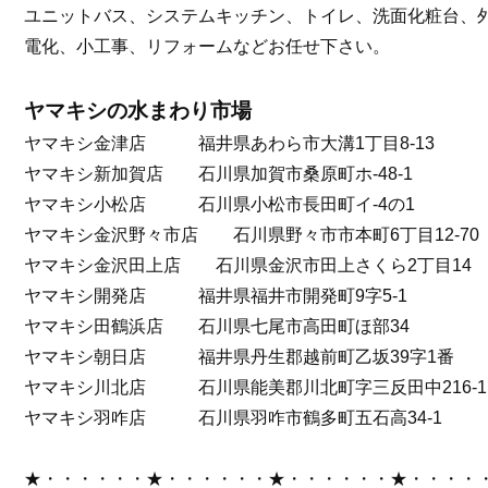
ユニットバス、システムキッチン、トイレ、洗面化粧台、
電化、小工事、リフォームなどお任せ下さい。
ヤマキシの水まわり市場
ヤマキシ金津店 福井県あわら市大溝1丁目8-13
ヤマキシ新加賀店 石川県加賀市桑原町ホ-48-1
ヤマキシ小松店 石川県小松市長田町イ-4の1
ヤマキシ金沢野々市店 石川県野々市市本町6丁目12-70
ヤマキシ金沢田上店 石川県金沢市田上さくら2丁目14
ヤマキシ開発店 福井県福井市開発町9字5-1
ヤマキシ田鶴浜店 石川県七尾市高田町ほ部34
ヤマキシ朝日店 福井県丹生郡越前町乙坂39字1番
ヤマキシ川北店 石川県能美郡川北町字三反田中216-1
ヤマキシ羽咋店 石川県羽咋市鶴多町五石高34-1
★・・・・・・★・・・・・・★・・・・・・★・・・・