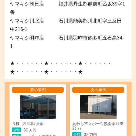
ヤマキシ朝日店 福井県丹生郡越前町乙坂39字1
番
ヤマキシ川北店 石川県能美郡川北町字三反田
中216-1
ヤマキシ羽咋店 石川県羽咋市鶴多町五石高34-
1
★・・・・・・★・・・・・・★・・・・・・
★・・・・・・★・・・・・・★
前の事例
次の事例
Ｎ様
あわら市スポーツ協会本荘支
（石川県加賀市）
部
（）
30
金額
万円
32
金額
万円