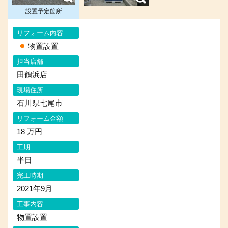
設置予定箇所
リフォーム内容
物置設置
担当店舗
田鶴浜店
現場住所
石川県七尾市
リフォーム金額
18 万円
工期
半日
完工時期
2021年9月
工事内容
物置設置