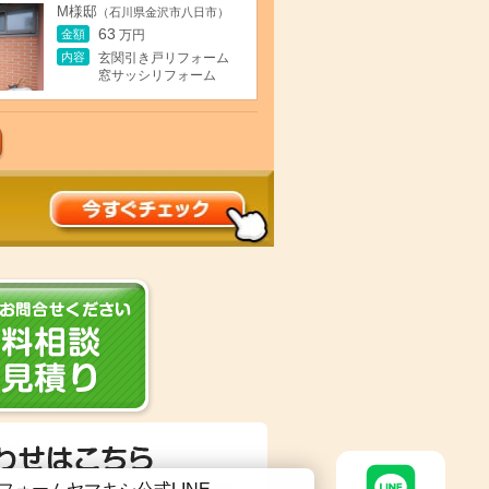
M様邸
（石川県金沢市八日市）
63
金額
万円
内容
玄関引き戸リフォーム
窓サッシリフォーム