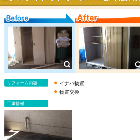
Before
After
リフォーム内容
イナバ物置
物置交換
工事情報