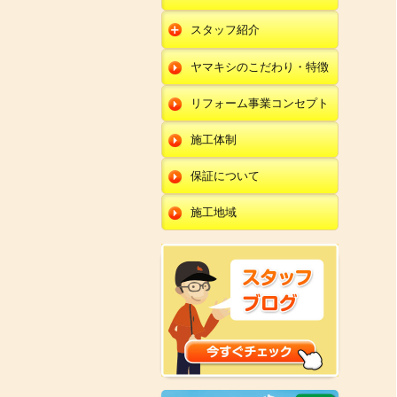
朝日店
開発店
エクステリア
スタッフ紹介
羽咋店
朝日店
本部
外壁塗装・外壁工事
ヤマキシのこだわり・特徴
金沢田上店
羽咋店
田鶴浜店
改装・内装リフォー
ム
リフォーム事業コンセプト
金沢田上店
金沢野々市店
修理・小工事
川北店
施工体制
全面リフォーム
小松店
保証について
新加賀店
施工地域
金津店
開発店
朝日店
羽咋店
金沢田上店