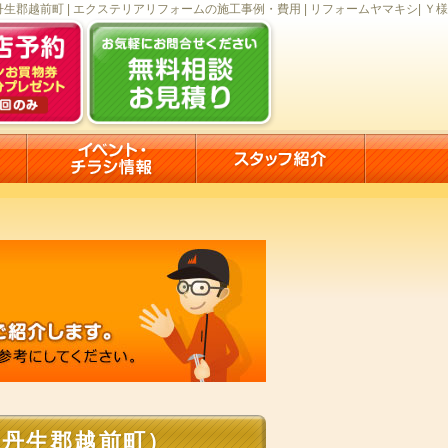
生郡越前町 | エクステリアリフォームの施工事例・費用 | リフォームヤマキシ| Ｙ様
丹生郡越前町）