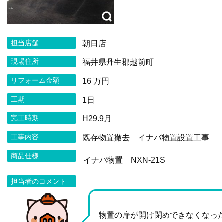
担当店舗
朝日店
現場住所
福井県丹生郡越前町
リフォーム金額
16 万円
工期
1日
完工時期
H29.9月
工事内容
既存物置撤去 イナバ物置設置工事
商品仕様
イナバ物置 NXN-21S
担当者のコメント
物置の扉が開け閉めできなくなっ