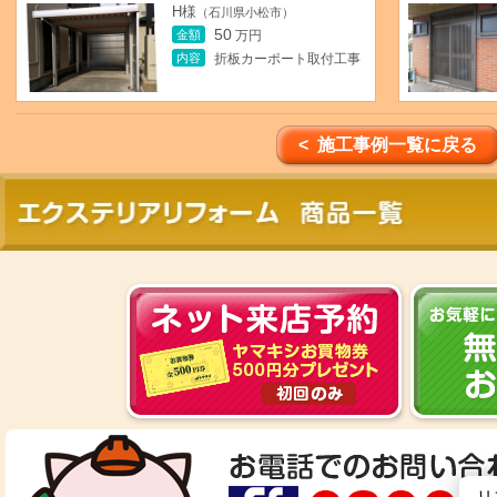
H様
（石川県小松市）
50
金額
万円
内容
折板カーポート取付工事
< 施工事例一覧に戻る