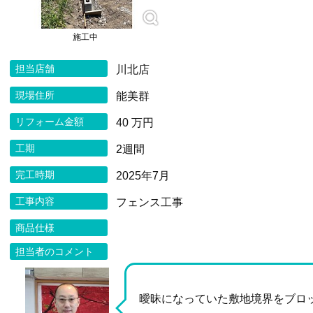
施工中
担当店舗
川北店
現場住所
能美群
リフォーム金額
40 万円
工期
2週間
完工時期
2025年7月
工事内容
フェンス工事
商品仕様
担当者のコメント
曖昧になっていた敷地境界をブロ