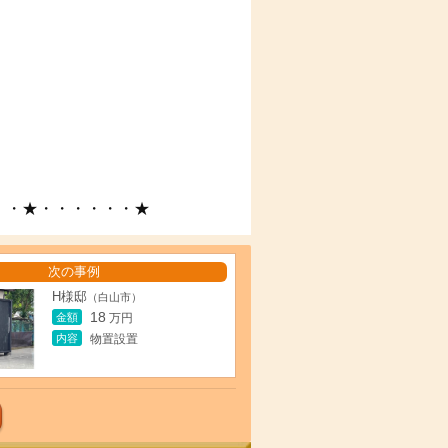
・・★・・・・・・★
次の事例
H様邸
（白山市）
18
金額
万円
内容
物置設置