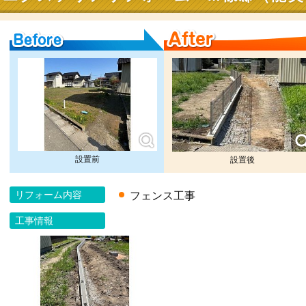
Before
After
設置前
設置後
リフォーム内容
フェンス工事
工事情報