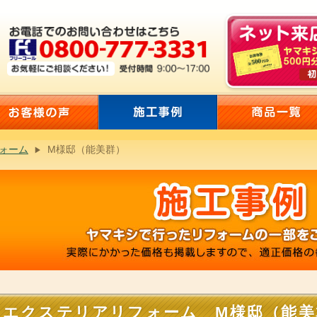
ォーム
M様邸（能美群）
エクステリアリフォーム M様邸（能美