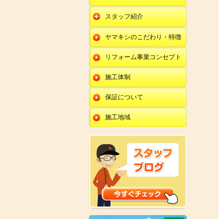
朝日店
開発店
エクステリア
スタッフ紹介
羽咋店
朝日店
本部
外壁塗装・外壁工事
ヤマキシのこだわり・特徴
金沢田上店
羽咋店
田鶴浜店
改装・内装リフォー
ム
リフォーム事業コンセプト
金沢田上店
金沢野々市店
修理・小工事
川北店
施工体制
全面リフォーム
小松店
保証について
新加賀店
施工地域
金津店
開発店
朝日店
羽咋店
金沢田上店