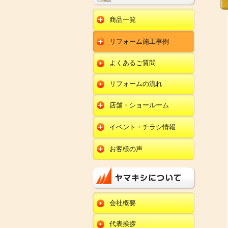
商品一覧
水回りリフォーム
リフォーム施工事例
キッチンリフォーム
オール電化
ユニットバスリフォー
キッチン
ム
オール電化セット
よくあるご質問
給湯器
トイレリフォーム
ユニットバス
エコキュート
洗面化粧台リフォー
エクステリア
ム
リフォームの流れ
トイレ
外壁塗装
洗面化粧台
店舗・ショールーム
田鶴浜店
内装リフォーム
オール電化・給湯器
イベント・チラシ情報
金沢野々市店
エクステリア
田鶴浜店
お客様の声
川北店
外壁塗装・外装工事
金沢野々市店
キッチン
小松店
改装・内装リフォー
川北店
ム
ユニットバス
新加賀店
小松店
修理・小工事
トイレ
金津店
会社概要
新加賀店
全面リフォーム
洗面化粧台
開発店
金津店
代表挨拶
オール電化・給湯器