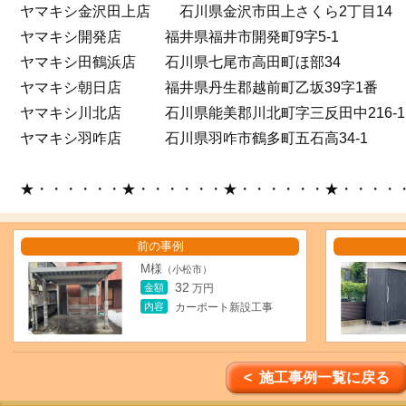
ヤマキシ金沢田上店 石川県金沢市田上さくら2丁目14
ヤマキシ開発店 福井県福井市開発町9字5-1
ヤマキシ田鶴浜店 石川県七尾市高田町ほ部34
ヤマキシ朝日店 福井県丹生郡越前町乙坂39字1番
ヤマキシ川北店 石川県能美郡川北町字三反田中216-1
ヤマキシ羽咋店 石川県羽咋市鶴多町五石高34-1
★・・・・・・★・・・・・・★・・・・・・★・・・・
前の事例
M様
（小松市）
32
金額
万円
内容
カーポート新設工事
< 施工事例一覧に戻る