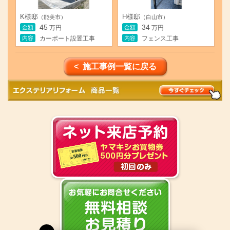
K様邸
H様邸
（能美市）
（白山市）
45
34
金額
金額
万円
万円
内容
内容
カーポート設置工事
フェンス工事
< 施工事例一覧に戻る