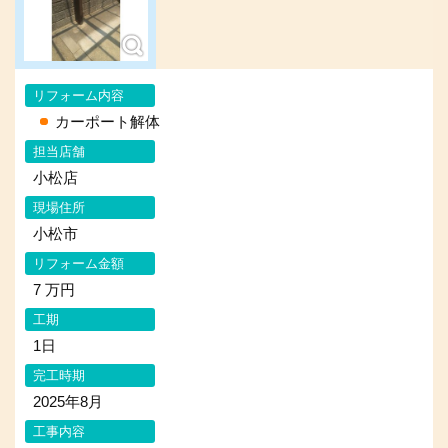
リフォーム内容
カーポート解体
担当店舗
小松店
現場住所
小松市
リフォーム金額
7 万円
工期
1日
完工時期
2025年8月
工事内容