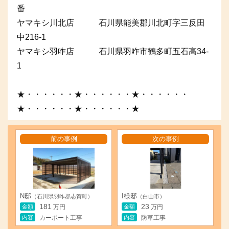
番
ヤマキシ川北店 石川県能美郡川北町字三反田
中216-1
ヤマキシ羽咋店 石川県羽咋市鶴多町五石高34-
1
★・・・・・・★・・・・・・★・・・・・・
★・・・・・・★・・・・・・★
前の事例
次の事例
N邸
I様邸
（石川県羽咋郡志賀町）
（白山市）
181
23
金額
金額
万円
万円
内容
内容
カーポート工事
防草工事