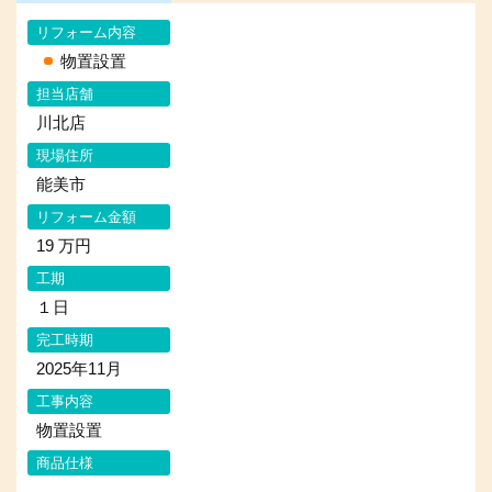
リフォーム内容
物置設置
担当店舗
川北店
現場住所
能美市
リフォーム金額
19 万円
工期
１日
完工時期
2025年11月
工事内容
物置設置
商品仕様