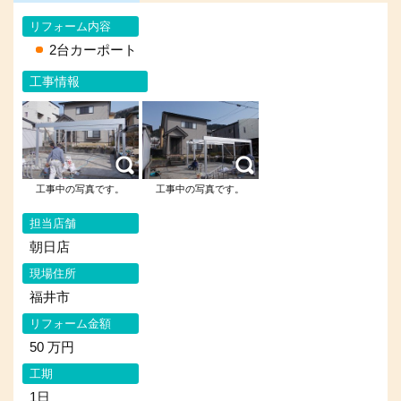
リフォーム内容
2台カーポート
工事情報
工事中の写真です。
工事中の写真です。
担当店舗
朝日店
現場住所
福井市
リフォーム金額
50 万円
工期
1日