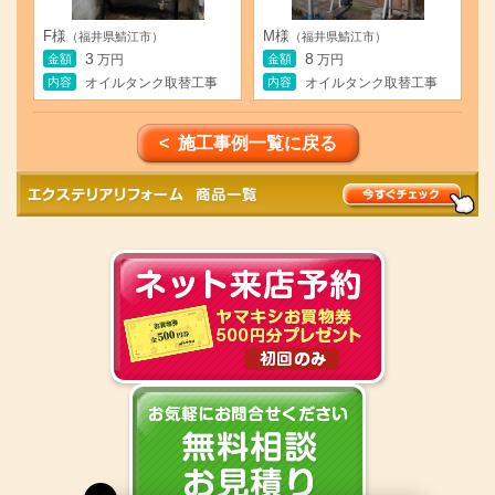
F様
M様
（福井県鯖江市）
（福井県鯖江市）
3
8
金額
金額
万円
万円
内容
内容
オイルタンク取替工事
オイルタンク取替工事
< 施工事例一覧に戻る