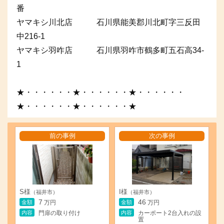
番
ヤマキシ川北店 石川県能美郡川北町字三反田
中216-1
ヤマキシ羽咋店 石川県羽咋市鶴多町五石高34-
1
★・・・・・・★・・・・・・★・・・・・・
★・・・・・・★・・・・・・★
前の事例
次の事例
S様
I様
（福井市）
（福井市）
7
46
金額
金額
万円
万円
内容
内容
門扉の取り付け
カーポート2台入れの設
置