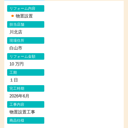
リフォーム内容
物置設置
担当店舗
川北店
現場住所
白山市
リフォーム金額
10 万円
工期
１日
完工時期
2026年6月
工事内容
物置設置工事
商品仕様