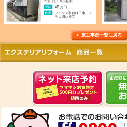
Y様
（石川県小松市）
45
金額
万円
内容
フェンス取付け工事＋テ
ラス囲い施工
< 施工事例一覧に戻る
リ