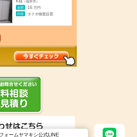
K様
（福井市）
15
金額
万円
内容
タクボ物置設置
フォームヤマキシ公式LINE