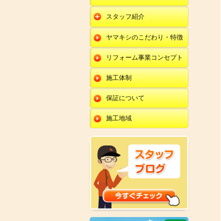
朝日店
開発店
エクステリア
スタッフ紹介
羽咋店
朝日店
本部
外壁塗装・外壁工事
ヤマキシのこだわり・特徴
金沢田上店
羽咋店
田鶴浜店
改装・内装リフォー
ム
リフォーム事業コンセプト
金沢田上店
金沢野々市店
修理・小工事
川北店
施工体制
全面リフォーム
小松店
保証について
新加賀店
施工地域
金津店
開発店
朝日店
羽咋店
金沢田上店