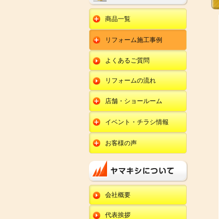
商品一覧
水回りリフォーム
リフォーム施工事例
キッチンリフォーム
オール電化
ユニットバスリフォー
キッチン
ム
オール電化セット
よくあるご質問
給湯器
トイレリフォーム
ユニットバス
エコキュート
洗面化粧台リフォー
エクステリア
ム
リフォームの流れ
トイレ
外壁塗装
洗面化粧台
店舗・ショールーム
田鶴浜店
内装リフォーム
オール電化・給湯器
イベント・チラシ情報
金沢野々市店
エクステリア
田鶴浜店
お客様の声
川北店
外壁塗装・外装工事
金沢野々市店
キッチン
小松店
改装・内装リフォー
川北店
ム
ユニットバス
新加賀店
小松店
修理・小工事
トイレ
金津店
会社概要
新加賀店
全面リフォーム
洗面化粧台
開発店
金津店
代表挨拶
オール電化・給湯器