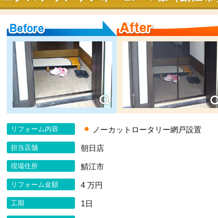
Before
After
リフォーム内容
ノーカットロータリー網戸設置
担当店舗
朝日店
現場住所
鯖江市
リフォーム金額
4 万円
工期
1日