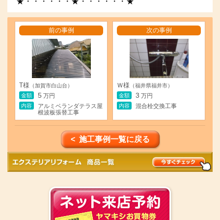
★・・・・・・★・・・・・・★
前の事例
次の事例
T様
Ｗ様
（加賀市白山台）
（福井県福井市）
5
3
金額
金額
万円
万円
内容
内容
アルミベランダテラス屋
混合栓交換工事
根波板張替工事
< 施工事例一覧に戻る