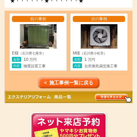
★・・・・・・★・・・・・・★
前の事例
次の事例
E様
M様
（石川県七尾市）
（石川県小松市）
10
1
金額
金額
万円
万円
内容
内容
物置設置工事
台所換気扇交換工事
< 施工事例一覧に戻る