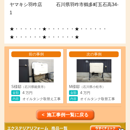
ヤマキシ羽咋店 石川県羽咋市鶴多町五石高34-
1
★・・・・・・★・・・・・・★・・・・・・
★・・・・・・★・・・・・・★
前の事例
次の事例
S様邸
M様邸
（石川県能美市）
（石川県小松市）
4
4
金額
金額
万円
万円
内容
内容
オイルタンク取替え工事
オイルタンク取替工事
< 施工事例一覧に戻る