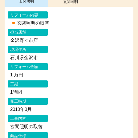
玄関照明
玄関照明
リフォーム内容
玄関照明の取替
担当店舗
金沢野々市店
現場住所
石川県金沢市
リフォーム金額
1 万円
工期
1時間
完工時期
2019年9月
工事内容
玄関照明の取替
商品仕様