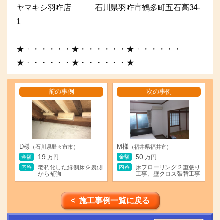
ヤマキシ羽咋店 石川県羽咋市鶴多町五石高34-
1
★・・・・・・★・・・・・・★・・・・・・
★・・・・・・★・・・・・・★
前の事例
次の事例
D様
M様
（石川県野々市市）
（福井県福井市）
19
50
金額
金額
万円
万円
内容
内容
老朽化した縁側床を裏側
床フローリング２重張り
から補強
工事、壁クロス張替工事
< 施工事例一覧に戻る