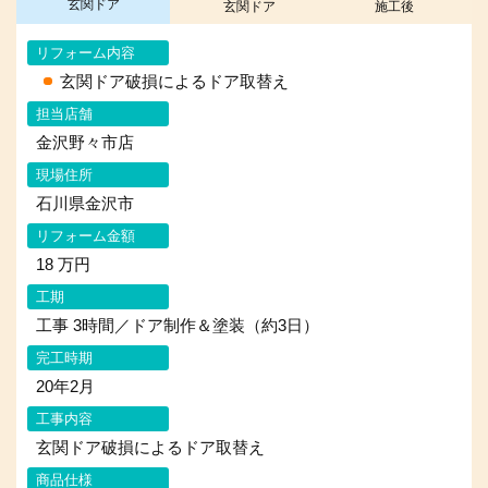
玄関ドア
玄関ドア
施工後
リフォーム内容
玄関ドア破損によるドア取替え
担当店舗
金沢野々市店
現場住所
石川県金沢市
リフォーム金額
18 万円
工期
工事 3時間／ドア制作＆塗装（約3日）
完工時期
20年2月
工事内容
玄関ドア破損によるドア取替え
商品仕様