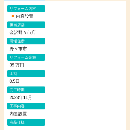
リフォーム内容
内窓設置
担当店舗
金沢野々市店
現場住所
野々市市
リフォーム金額
39 万円
工期
0.5日
完工時期
2023年11月
工事内容
内窓設置
商品仕様