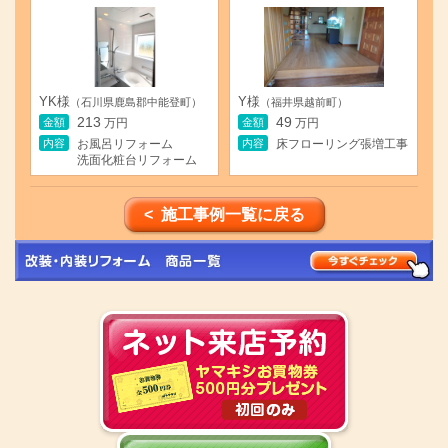
YK様
Y様
（石川県鹿島郡中能登町）
（福井県越前町）
213
49
金額
金額
万円
万円
内容
内容
お風呂リフォーム
床フローリング張増工事
洗面化粧台リフォーム
< 施工事例一覧に戻る