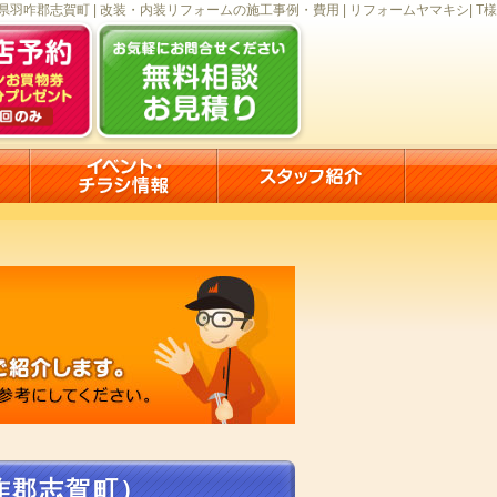
県羽咋郡志賀町 | 改装・内装リフォームの施工事例・費用 | リフォームヤマキシ| T様
咋郡志賀町）