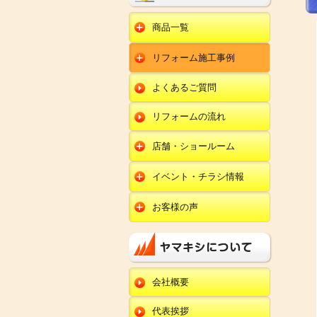
商品一覧
水回りリフォーム
リフォーム施工事例
キッチンリフォーム
オール電化
ユニットバスリフォー
キッチン
ム
オール電化セット
よくあるご質問
給湯器
トイレリフォーム
ユニットバス
エコキュート
洗面化粧台リフォー
エクステリア
ム
リフォームの流れ
トイレ
外壁塗装
洗面化粧台
店舗・ショールーム
田鶴浜店
内装リフォーム
オール電化・給湯器
イベント・チラシ情報
金沢野々市店
エクステリア
田鶴浜店
お客様の声
川北店
外壁塗装・外装工事
金沢野々市店
キッチン
小松店
改装・内装リフォー
川北店
ム
ユニットバス
新加賀店
小松店
修理・小工事
トイレ
金津店
会社概要
新加賀店
全面リフォーム
洗面化粧台
開発店
金津店
代表挨拶
オール電化・給湯器