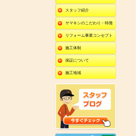
朝日店
開発店
エクステリア
スタッフ紹介
羽咋店
朝日店
本部
外壁塗装・外壁工事
ヤマキシのこだわり・特徴
金沢田上店
羽咋店
田鶴浜店
改装・内装リフォー
ム
リフォーム事業コンセプト
金沢田上店
金沢野々市店
修理・小工事
川北店
施工体制
全面リフォーム
小松店
保証について
新加賀店
施工地域
金津店
開発店
朝日店
羽咋店
金沢田上店