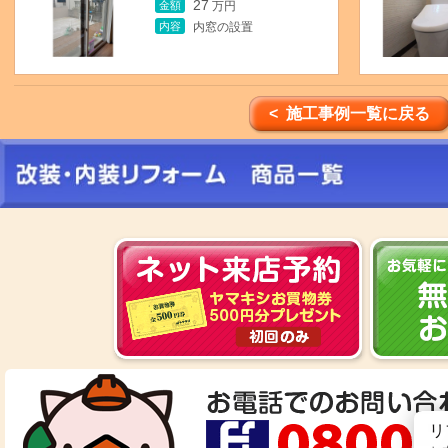
27
金額
万円
内容
内窓の設置
< 施工事例一覧に戻る
リ