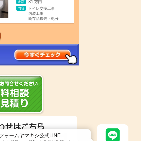
31
金額
万円
内容
トイレ交換工事
内装工事
既存品撤去・処分
フォームヤマキシ公式LINE