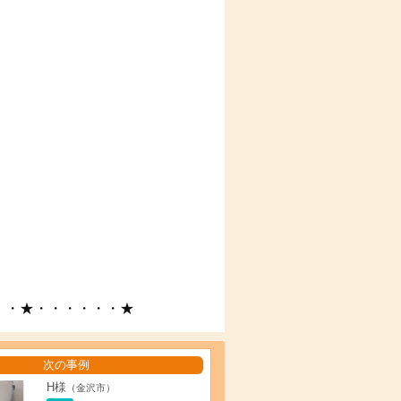
・・★・・・・・・★
次の事例
H様
（金沢市）