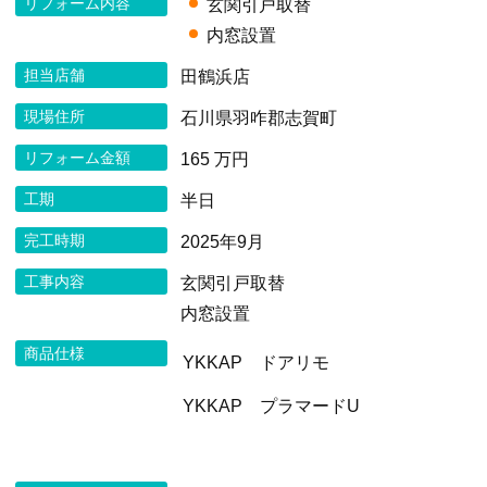
リフォーム内容
玄関引戸取替
内窓設置
担当店舗
田鶴浜店
現場住所
石川県羽咋郡志賀町
リフォーム金額
165 万円
工期
半日
完工時期
2025年9月
工事内容
玄関引戸取替
内窓設置
商品仕様
YKKAP ドアリモ
YKKAP プラマードU