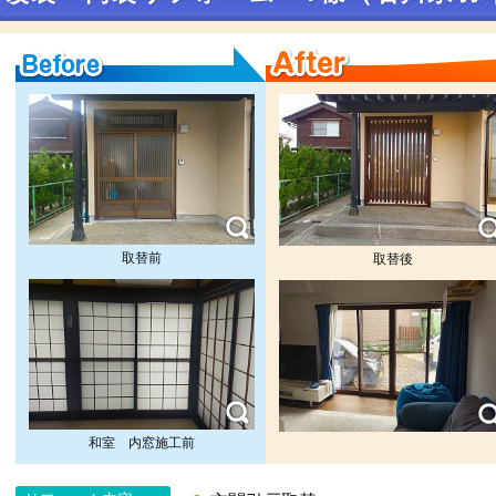
Before
After
取替前
取替後
和室 内窓施工前