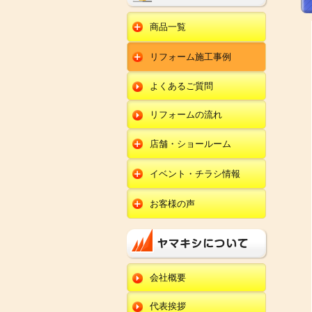
商品一覧
水回りリフォーム
リフォーム施工事例
キッチンリフォーム
オール電化
ユニットバスリフォー
キッチン
ム
オール電化セット
よくあるご質問
給湯器
トイレリフォーム
ユニットバス
エコキュート
洗面化粧台リフォー
エクステリア
ム
リフォームの流れ
トイレ
外壁塗装
洗面化粧台
店舗・ショールーム
田鶴浜店
内装リフォーム
オール電化・給湯器
イベント・チラシ情報
金沢野々市店
エクステリア
田鶴浜店
お客様の声
川北店
外壁塗装・外装工事
金沢野々市店
キッチン
小松店
改装・内装リフォー
川北店
ム
ユニットバス
新加賀店
小松店
修理・小工事
トイレ
金津店
会社概要
新加賀店
全面リフォーム
洗面化粧台
開発店
金津店
代表挨拶
オール電化・給湯器