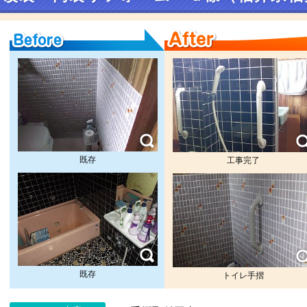
Before
After
既存
工事完了
既存
トイレ手摺