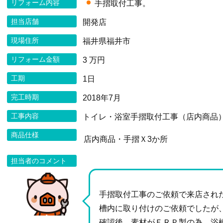
リフォーム内容
手摺取付工事。
担当店舗
開発店
現場住所
福井県福井市
リフォーム金額
3 万円
工期
1日
完工時期
2018年7月
工事内容
トイレ・浴室手摺取付工事（店内商品
商品仕様
店内商品・手摺Ｘ3か所
担当者のコメント
手摺取付工事のご依頼で来店され
槽内に取り付けのご依頼でしたが
確認後、素材がＦＲＰ製の為、浴