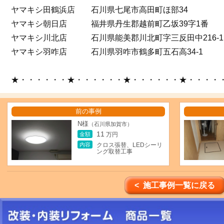
ヤマキシ田鶴浜店 石川県七尾市高田町ほ部34
ヤマキシ朝日店 福井県丹生郡越前町乙坂39字1番
ヤマキシ川北店 石川県能美郡川北町字三反田中216-1
ヤマキシ羽咋店 石川県羽咋市鶴多町五石高34-1
★・・・・・・★・・・・・・★・・・・・・★・・・・
前の事例
N様
（石川県加賀市）
11
金額
万円
内容
クロス張替、LEDシーリ
ング取替工事
< 施工事例一覧に戻る