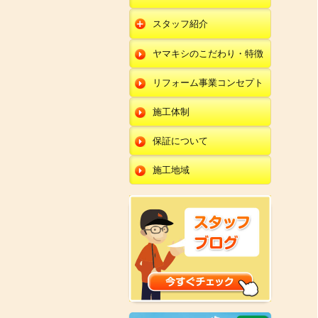
朝日店
開発店
エクステリア
スタッフ紹介
羽咋店
朝日店
本部
外壁塗装・外壁工事
ヤマキシのこだわり・特徴
金沢田上店
羽咋店
田鶴浜店
改装・内装リフォー
ム
リフォーム事業コンセプト
金沢田上店
金沢野々市店
修理・小工事
川北店
施工体制
全面リフォーム
小松店
保証について
新加賀店
施工地域
金津店
開発店
朝日店
羽咋店
金沢田上店