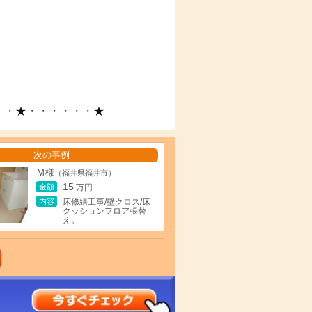
・・★・・・・・・★
次の事例
Ｍ様
（福井県福井市）
15
金額
万円
内容
床修繕工事/壁クロス/床
クッションフロア張替
え。