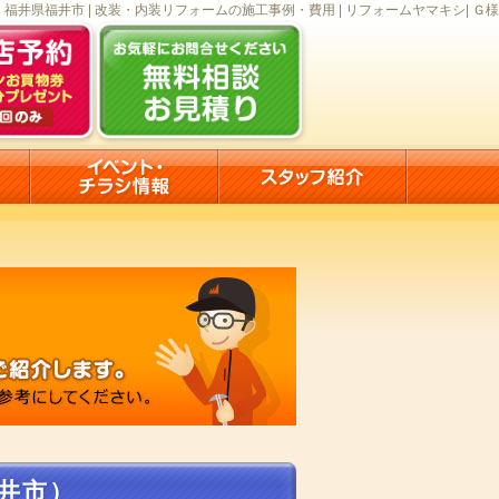
福井県福井市 | 改装・内装リフォームの施工事例・費用 | リフォームヤマキシ| Ｇ様
井市）