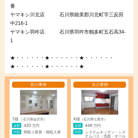
番
ヤマキシ川北店 石川県能美郡川北町字三反田
中216-1
ヤマキシ羽咋店 石川県羽咋市鶴多町五石高34-
1
★・・・・・・★・・・・・・★・・・・・・
★・・・・・・★・・・・・・★
前の事例
次の事例
T様
K様
（石川県金沢市）
（石川県七尾市）
420
448
金額
金額
万円
万円
内容
内容
間取り変更・階段入替
システムキッチン・シス
テムバス・洗面・オール