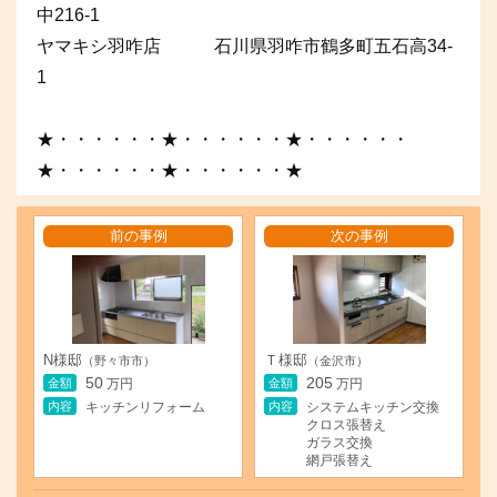
中216-1
ヤマキシ羽咋店 石川県羽咋市鶴多町五石高34-
1
★・・・・・・★・・・・・・★・・・・・・
★・・・・・・★・・・・・・★
前の事例
次の事例
N様邸
Ｔ様邸
（野々市市）
（金沢市）
50
205
金額
金額
万円
万円
内容
内容
キッチンリフォーム
システムキッチン交換
クロス張替え
ガラス交換
網戸張替え