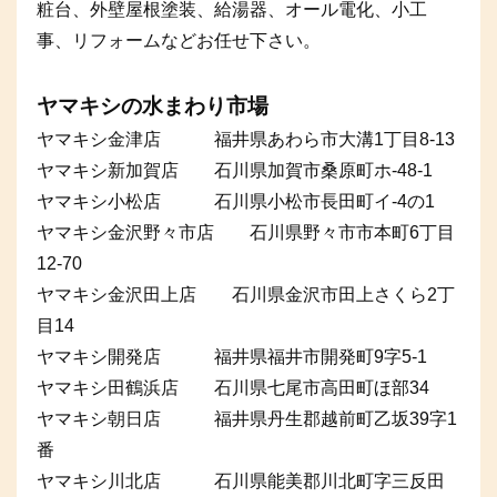
粧台、外壁屋根塗装、給湯器、オール電化、小工
事、リフォームなどお任せ下さい。
ヤマキシの水まわり市場
ヤマキシ金津店 福井県あわら市大溝1丁目8-13
ヤマキシ新加賀店 石川県加賀市桑原町ホ-48-1
ヤマキシ小松店 石川県小松市長田町イ-4の1
ヤマキシ金沢野々市店 石川県野々市市本町6丁目
12-70
ヤマキシ金沢田上店 石川県金沢市田上さくら2丁
目14
ヤマキシ開発店 福井県福井市開発町9字5-1
ヤマキシ田鶴浜店 石川県七尾市高田町ほ部34
ヤマキシ朝日店 福井県丹生郡越前町乙坂39字1
番
ヤマキシ川北店 石川県能美郡川北町字三反田