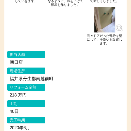
していきます。
なるように、床を上げて
で新しくしました。
部屋を作りました。
元々ドアだった部分を壁
にして、手洗いを設置し
ます。
担当店舗
朝日店
現場住所
福井県丹生郡南越前町
リフォーム金額
218 万円
工期
40日
完工時期
2020年6月