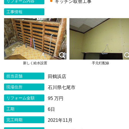
リフォーム内容
キッチン取替工事
工事情報
新しく給水設置
手元灯配線
担当店舗
田鶴浜店
現場住所
石川県七尾市
リフォーム金額
95 万円
工期
6日
完工時期
2021年11月