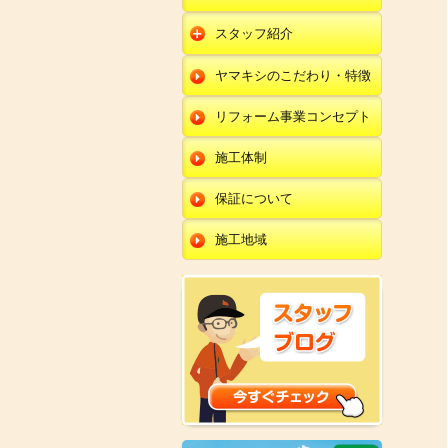
朝日店
開発店
エクステリア
スタッフ紹介
羽咋店
朝日店
本部
外壁塗装・外壁工事
ヤマキシのこだわり・特徴
金沢田上店
羽咋店
田鶴浜店
改装・内装リフォー
ム
リフォーム事業コンセプト
金沢田上店
金沢野々市店
修理・小工事
川北店
施工体制
全面リフォーム
小松店
保証について
新加賀店
施工地域
金津店
開発店
朝日店
羽咋店
金沢田上店