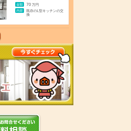
70
金額
万円
内容
既存のL型キッチンの交
換