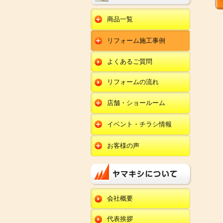
商品一覧
水回りリフォーム
リフォーム施工事例
キッチンリフォーム
オール電化
ユニットバスリフォー
キッチン
ム
オール電化セット
よくあるご質問
給湯器
トイレリフォーム
ユニットバス
エコキュート
洗面化粧台リフォー
エクステリア
ム
リフォームの流れ
トイレ
外壁塗装
洗面化粧台
店舗・ショールーム
田鶴浜店
内装リフォーム
オール電化・給湯器
イベント・チラシ情報
金沢野々市店
エクステリア
田鶴浜店
お客様の声
川北店
外壁塗装・外装工事
金沢野々市店
キッチン
小松店
改装・内装リフォー
川北店
ム
ユニットバス
新加賀店
小松店
修理・小工事
トイレ
金津店
会社概要
新加賀店
全面リフォーム
洗面化粧台
開発店
金津店
代表挨拶
オール電化・給湯器