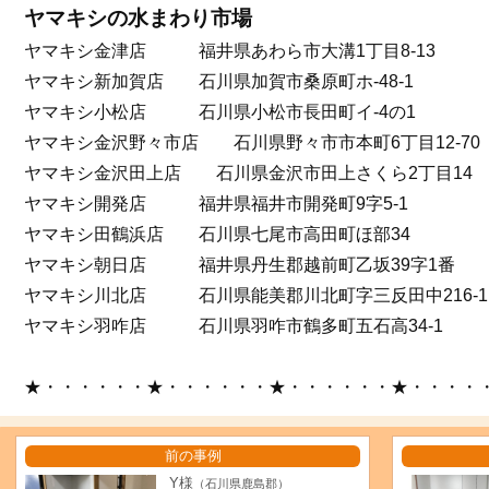
ヤマキシの水まわり市場
ヤマキシ金津店 福井県あわら市大溝1丁目8-13
ヤマキシ新加賀店 石川県加賀市桑原町ホ-48-1
ヤマキシ小松店 石川県小松市長田町イ-4の1
ヤマキシ金沢野々市店 石川県野々市市本町6丁目12-70
ヤマキシ金沢田上店 石川県金沢市田上さくら2丁目14
ヤマキシ開発店 福井県福井市開発町9字5-1
ヤマキシ田鶴浜店 石川県七尾市高田町ほ部34
ヤマキシ朝日店 福井県丹生郡越前町乙坂39字1番
ヤマキシ川北店 石川県能美郡川北町字三反田中216-1
ヤマキシ羽咋店 石川県羽咋市鶴多町五石高34-1
★・・・・・・★・・・・・・★・・・・・・★・・・・
前の事例
Y様
（石川県鹿島郡）