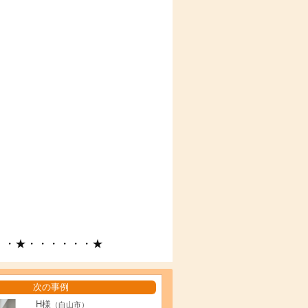
・・★・・・・・・★
次の事例
H様
（白山市）