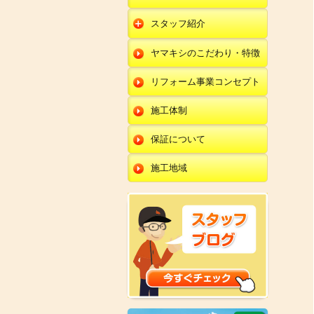
朝日店
開発店
エクステリア
スタッフ紹介
羽咋店
朝日店
本部
外壁塗装・外壁工事
ヤマキシのこだわり・特徴
金沢田上店
羽咋店
田鶴浜店
改装・内装リフォー
ム
リフォーム事業コンセプト
金沢田上店
金沢野々市店
修理・小工事
川北店
施工体制
全面リフォーム
小松店
保証について
新加賀店
施工地域
金津店
開発店
朝日店
羽咋店
金沢田上店