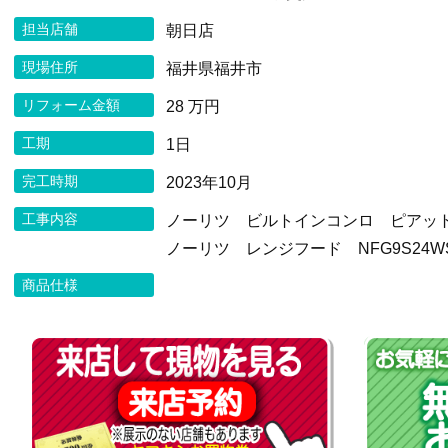
担当店舗
朝日店
現場住所
福井県福井市
リフォーム金額
28 万円
工期
1日
完工時期
2023年10月
工事内容
ノーリツ ビルトインコンロ ピアットN3
ノーリツ レンジフード NFG9S24W
商品仕様