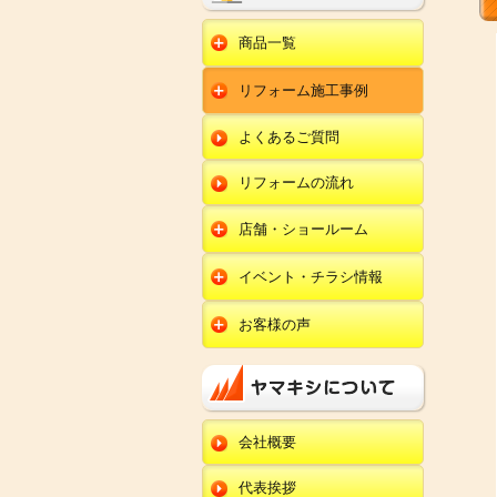
商品一覧
水回りリフォーム
リフォーム施工事例
キッチンリフォーム
オール電化
ユニットバスリフォー
キッチン
ム
オール電化セット
よくあるご質問
給湯器
トイレリフォーム
ユニットバス
エコキュート
洗面化粧台リフォー
エクステリア
ム
リフォームの流れ
トイレ
外壁塗装
洗面化粧台
店舗・ショールーム
田鶴浜店
内装リフォーム
オール電化・給湯器
イベント・チラシ情報
金沢野々市店
エクステリア
田鶴浜店
お客様の声
川北店
外壁塗装・外装工事
金沢野々市店
キッチン
小松店
改装・内装リフォー
川北店
ム
ユニットバス
新加賀店
小松店
修理・小工事
トイレ
金津店
会社概要
新加賀店
全面リフォーム
洗面化粧台
開発店
金津店
代表挨拶
オール電化・給湯器