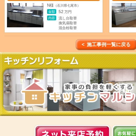
N様
（石川県七尾市）
52
金額
万円
内容
流し台取替
換気扇取替
混合栓取替
< 施工事例一覧に戻る