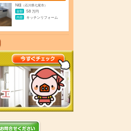
N様
（石川県七尾市）
58
金額
万円
内容
キッチンリフォーム